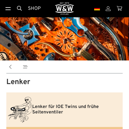
SHOP





Lenker
Lenker für IOE Twins und frühe
Seitenventiler