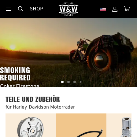
SHOP



SMOKING
REQUIRED
Coker Firestone
NDT Reifen
TEILE UND ZUBEHÖR
mehr …
für Harley-Davidson Motorräder