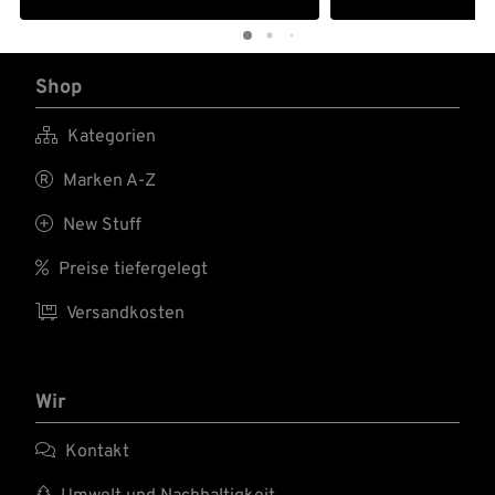
Shop

Kategorien

Marken A-Z

New Stuff

Preise tiefergelegt

Versandkosten
Wir

Kontakt
