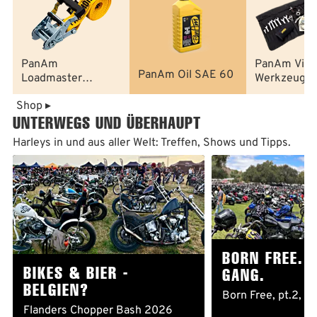
PanAm
PanAm Vinta
PanAm Oil SAE 60
Loadmaster
Werkzeugsä
Endless
Shop ▸
Spanngurte
UNTERWEGS UND ÜBERHAUPT
Harleys in und aus aller Welt: Treffen, Shows und Tipps.
BORN FREE. 
BIKES & BIER -
GANG.
BELGIEN?
Born Free, pt.2, S
Flanders Chopper Bash 2026