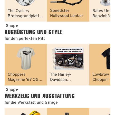
Speedster
The Cyclery
Bates Umbau
Hollywood Lenker
Bremsgrundplatten,
Benzinhähn
Komplette
1965
Shop ▸
Baugruppe
AUSRÜSTUNG UND STYLE
für den perfekten Ritt
Choppers
The Harley-
Lowbrow Ke
Magazine '67 OG
Davidson
Choppin' T-S
Wing T-Shirts Off-
Knucklehead Years
Shop ▸
White
1936-1947
WERKZEUG UND AUSSTATTUNG
für die Werkstatt und Garage