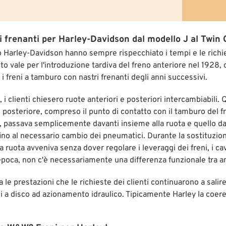
i frenanti per Harley-Davidson dal modello J al Twin
o Harley-Davidson hanno sempre rispecchiato i tempi e le richies
o vale per l'introduzione tardiva del freno anteriore nel 1928, 
r i freni a tamburo con nastri frenanti degli anni successivi.
, i clienti chiesero ruote anteriori e posteriori intercambiabili
e posteriore, compreso il punto di contatto con il tamburo del
à, passava semplicemente davanti insieme alla ruota e quello da
ino al necessario cambio dei pneumatici. Durante la sostituzione
a ruota avveniva senza dover regolare i leveraggi dei freni, i cav
epoca, non c'è necessariamente una differenza funzionale tra an
ia le prestazioni che le richieste dei clienti continuarono a sali
ni a disco ad azionamento idraulico. Tipicamente Harley la coer