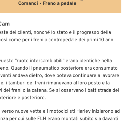
Comandi - Freno a pedale
 Cam
te dei clienti, nonché lo stato e il progresso della
così come per i freni a contropedale dei primi 10 anni
. Queste "ruote intercambiabili" erano identiche nella
 freno. Quando il pneumatico posteriore era consumato
vanti andava dietro, dove poteva continuare a lavorare
, i tamburi dei freni rimanevano al loro posto e la
i dei freni o la catena. Se si osservano i battistrada dei
teriore e posteriore.
re verso nuove vette e i motociclisti Harley iniziarono ad
enza per cui sulle FLH erano montati subito sia davanti