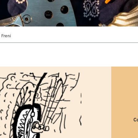
Freni
C