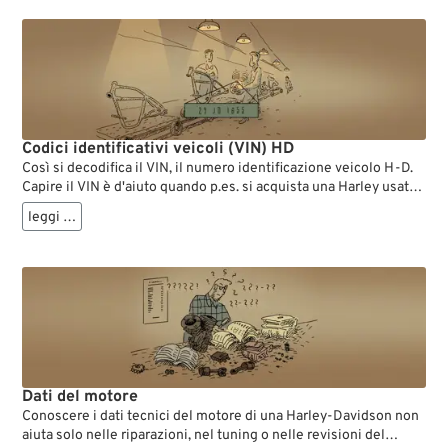
Codici identificativi veicoli (VIN) HD
Così si decodifica il VIN, il numero identificazione veicolo H-D.
Capire il VIN è d'aiuto quando p.es. si acquista una Harley usata,
perché si riesce a controllare in modo abbastanza agevole se
leggi …
quello che sta scritto nel libretto di circolazione collima con la
Harley che si vuole comprare. Anche durante l'acquisto di pezzi
di ricambio originali e nella ricerca di componenti in vecchi
cataloghi, si evitano parecchie arrabbiature potendo inquadrare
con precisione il proprio modello Harley.
Il sistema dei VIN è stato modificato sensibilmente più d'una
volta nel corso della storia Harley-Davidson. Eccone una
panoramica:
Dati del motore
Conoscere i dati tecnici del motore di una Harley-Davidson non
aiuta solo nelle riparazioni, nel tuning o nelle revisioni del