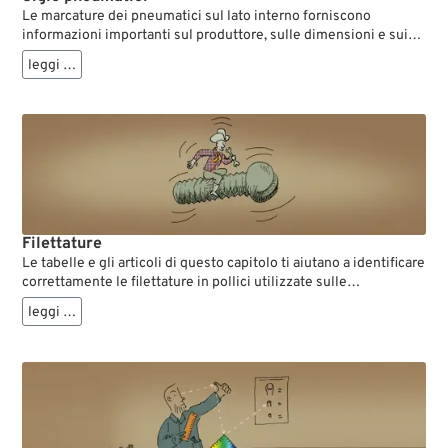
Le marcature dei pneumatici sul lato interno forniscono
informazioni importanti sul produttore, sulle dimensioni e sui
dati prestazionali, e sono estremamente utili per scegliere lo
leggi …
pneumatico giusto per la tua Harley-Davidson. Esistono tre
sistemi di designazione comunemente utilizzati: pollici, metrico
e alfanumerico (termine scelto liberamente, composto da una
combinazione di lettere e numeri). Le tabelle in questa pagina
spiegano questi sistemi.
Filettature
Le tabelle e gli articoli di questo capitolo ti aiutano a identificare
correttamente le filettature in pollici utilizzate sulle
motociclette Harley-Davidson e a confrontarle con le
leggi …
equivalenti metriche. Contengono informazioni sui diametri di
foratura per filettature interne, sulle piccole dimensioni di
filettatura nel sistema di numerazione SAE e sulle filettature per
tubi SAE. In questo modo puoi selezionare e installare
correttamente viti e componenti.