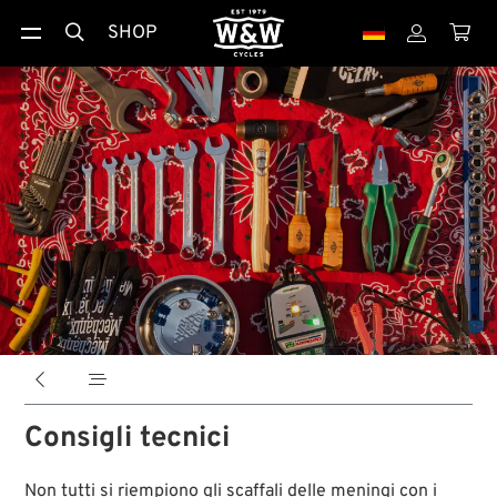
SHOP





Consigli tecnici
Non tutti si riempiono gli scaffali delle meningi con i