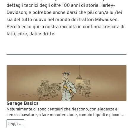
dettagli tecnici degli oltre 100 anni di storia Harley-
Davidson; e potrebbe anche darsi che più d'un/a lui/lei
sia del tutto nuovo nel mondo dei trattori Milwaukee.
Perciò ecco qui la nostra raccolta in continua crescita di
fatti, cifre, dati e dritte.
Garage Basics
Naturalmente ci sono centauri che riescono, con eleganza e
senza sbavature, a fare manutenzione, cambio liquidi e piccole
modifiche anche al buio e con tre birre in corpo. Per tutti gli altri
leggi …
abbiamo esplorato la nostra memoria a lungo termine e riunite
qui alcune cose basilari per l'attività in garage.