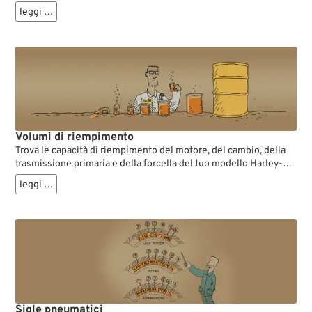
motore, ma anche a identificare con precisione le varie versioni
leggi …
del motore. Misure come alesaggio e corsa, indicazioni sulle
tolleranze di montaggio o l’assegnazione corretta della
cilindrata sono fondamentali per i ricambi, l’assemblaggio del
motore o la scelta di componenti compatibili. La nostra
panoramica elenca le dimensioni e i dati dei motori H-D più
importanti.
Volumi di riempimento
Trova le capacità di riempimento del motore, del cambio, della
trasmissione primaria e della forcella del tuo modello Harley-
Davidson. La nostra panoramica mostra in un colpo d’occhio
leggi …
quanta olio o liquido serve in ciascun componente, dall’olio
motore a quello del cambio fino all’olio della forcella.
Sigle pneumatici