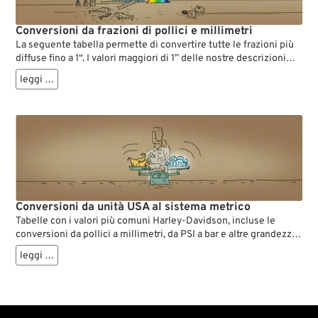
Conversioni da frazioni di pollici e millimetri
La seguente tabella permette di convertire tutte le frazioni più
diffuse fino a 1“. I valori maggiori di 1” delle nostre descrizioni
dei prodotti vengono sempre indicati nella forma #-#/#. P. es,
leggi …
per convertire 3-11/64 in mm, occorre procedere come segue:
Calcolare il valore decimale della frazione dopo il trattino, ossia
dividere il numeratore per il denominatore (oppure prendere il
valore dalla tabella seguente)... 11 diviso per 64 = 0.171875,
Sostituire lo zero posizionato prima del punto decimale del
risultato intermedio con il numero intero che si trova prima del
trattino … per cui 0.171875 diventa ora 3.171875., Per convertire
in millimetri (centimetri) si deve moltiplicare il valore decimale
dei pollici per 25,4 (2,54): 3.171875 x 25,4 = 80,566 mm,
Conversioni da unità USA al sistema metrico
Tabelle con i valori più comuni Harley-Davidson, incluse le
conversioni da pollici a millimetri, da PSI a bar e altre grandezze
fisiche. In questo modo è possibile confrontare rapidamente e
leggi …
in modo affidabile misure, capacità di riempimento e altre
grandezze fisiche tra il sistema statunitense e quello metrico.