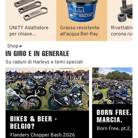
UNITY Adattatore
Grasso resistente
Rivettatrice
per chiave
all‘acqua Bel-Ray
corona ruot
dinamometrica
posteriore
Shop ▸
IN GIRO E IN GENERALE
Su raduni di Harleys e temi speciali
BORN FREE. 
BIKES & BEER -
MARCIA.
BELGIO?
Born Free, pt.2, S
Flanders Chopper Bash 2026