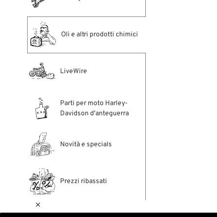
Oli e altri prodotti chimici
LiveWire
Parti per moto Harley-
Davidson d'anteguerra
Novità e specials
Prezzi ribassati
