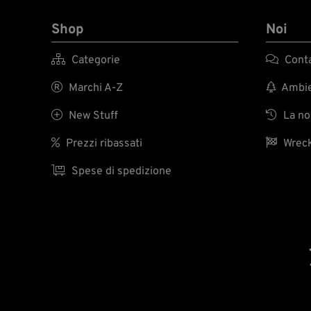
Shop
Noi

Categorie

Conta

Marchi A-Z

Ambien

New Stuff

La nos

Prezzi ribassati

Wreck

Spese di spedizione