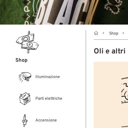

Shop
Oli e altr
Shop
Illuminazione
Parti elettriche
Accensione