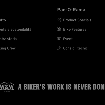
Pan-O-Rama
tto

Product Specials
te e sostenibilità

Bike Features
tra storia

Eventi
ing Crew

Consigli tecnici
A BIKER’S WORK
IS NEVER DON