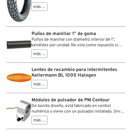
sus hierros de Milwaukee en carreteras de gravilla
más …
pero a la vez no quieren renunciar al confort y al
ruido de marcha reducido de un neumático de
carretera. Gracias a una tecnología de neumático
más moderna, se caracteriza por una
manejabilidad precisa dentro y fuera de las
Puños de manillar 1” de goma
carreteras y por un esfuerzo de tracción fiable. Por
Puños de manillar con diámetro interior de 1”,
ende, es un compañero fiable en todas las
vendidos por unidad. No solo como repuesto si
circunstancaias de vida y carretera.
alguna vez te enganchas (o te caes) con el
más …
extremo izquierdo del manillar, sino también para
conversiones de acelerador en motocicletas
Harley-Davidson que requieren un puño de 1” de
Lentes de recambio para intermitentes
diámetro interior, por ejemplo de .
Kellermann BL 1000 Halogen
más …
Módulos de pulsador de PM Contour
De bonito diseño, está fabricado en control
numérico y viene con un pulsador instalado. Sirve
para mandos PM Contour, pero también en
más …
aplicaciones universales.