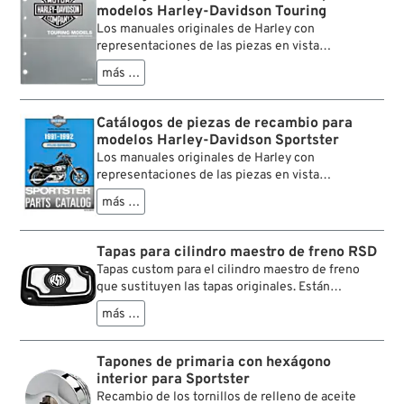
modelos Harley-Davidson Touring
Los manuales originales de Harley con
representaciones de las piezas en vista
explosionada, marcadas con la designación exacta
más …
(en inglés) y la referencia H-D respectiva.
Catálogos de piezas de recambio para
modelos Harley-Davidson Sportster
Los manuales originales de Harley con
representaciones de las piezas en vista
explosionada, marcadas con la designación exacta
más …
(en inglés) y la referencia H-D respectiva.
Tapas para cilindro maestro de freno RSD
Tapas custom para el cilindro maestro de freno
que sustituyen las tapas originales. Están
fresadas, con bonito diseño e insertos adhesivos
más …
con logo RSD de quitaipón (negros y latón).
Tapones de primaria con hexágono
interior para Sportster
Recambio de los tornillos de relleno de aceite