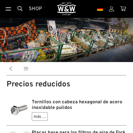
SHOP





Precios reducidos
Tornillos con cabeza hexagonal de acero
inoxidable pulidos
más …
Placas base para los filtros de aire de Fork