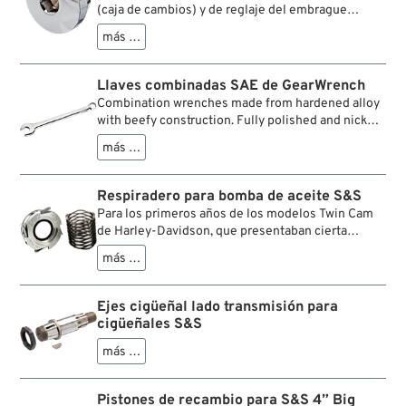
(caja de cambios) y de reglaje del embrague
originales que están en la tapa del primario de
más …
Sportster. En comparación con los tapones
originales, más fáciles de aflojar/apretar sin causar
daños, sobre todo cuando no se tiene a mano la
Llaves combinadas SAE de GearWrench
herramienta especial que se necesita.
Combination wrenches made from hardened alloy
with beefy construction. Fully polished and nickel-
chrome-plated for corrosion resistence.
más …
Respiradero para bomba de aceite S&S
Para los primeros años de los modelos Twin Cam
de Harley-Davidson, que presentaban cierta
debilidad en la presión de aceite, S&S ofrecía una
más …
actualización de la bomba de aceite. Estas
actualizaciones debían utilizarse junto con la
válvula de ventilación especial con muelle. Esta es
Ejes cigüeñal lado transmisión para
esa válvula.
cigüeñales S&S
más …
Pistones de recambio para S&S 4” Big