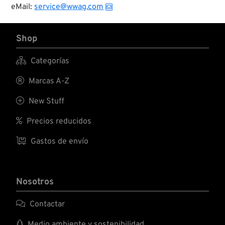
eMail:
service@wwag.com
Shop

Categorías

Marcas A-Z

New Stuff

Precios reducidos

Gastos de envío
Nosotros

Contactar

Medio ambiente y sostenibilidad