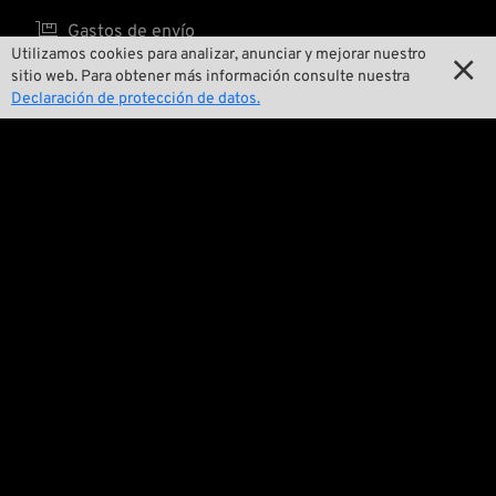

Gastos de envío
Utilizamos cookies para analizar, anunciar y mejorar nuestro

sitio web. Para obtener más información consulte nuestra
Declaración de protección de datos.
Nosotros

Contactar

Medio ambiente y sostenibilidad

Nuestra historia

Wrecking Crew
Pan-O-Rama

Presentaciones especiales de productos

Galería de motos