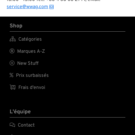
service@wwag.com
Shop

Catégories

Marques A-Z

New Stuff

Prix surbaissés

Frais d'envoi
L'équipe

Contact