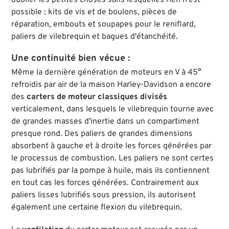
économisé et l’équipement fourni, il n’y a pas
possible : kits de vis et de boulons, pièces de
d’alternative aux carters de S&S.
réparation, embouts et soupapes pour le reniflard,
paliers de vilebrequin et bagues d'étanchéité.
Une continuité bien vécue :
Même la dernière génération de moteurs en V à 45°
refroidis par air de la maison Harley-Davidson a encore
des
carters de moteur classiques divisés
verticalement, dans lesquels le vilebrequin tourne avec
de grandes masses d'inertie dans un compartiment
presque rond. Des paliers de grandes dimensions
absorbent à gauche et à droite les forces générées par
le processus de combustion. Les paliers ne sont certes
pas lubrifiés par la pompe à huile, mais ils contiennent
en tout cas les forces générées. Contrairement aux
paliers lisses lubrifiés sous pression, ils autorisent
également une certaine flexion du vilebrequin.