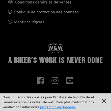

Conditions générales de ventes

Politique de protection des données

Mentions légales
A BIKER’S WORK
IS NEVER DONE



Nous utilisons des cookies pour l'analyse, de la publicité et

l'améliorisation de notre site web. Pour plus d'informations
ID 58504
veuillez consulter notre
protection de données.