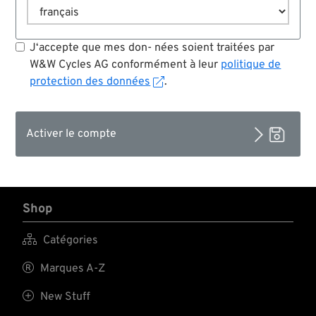
J‘accepte que mes don- nées soient traitées par
W&W Cycles AG conformément à leur
politique de
protection des données
.
Shop

Catégories

Marques A-Z

New Stuff