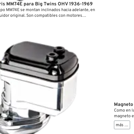
ris MM74E para Big Twins OHV 1936-1969
automática
po MM74E se montan inclinados hacia adelante, en
arranca.
buidor original. Son compatibles con motores
Magnetos 
nhead y Shovelhead desde 1936 hasta 1969. El avance
añosos ma
 ajusta manualmente al punto más retrasado para el
os tornillos de fijación están bien ajustados—el
 automáticamente al régimen normal una vez que el
archa.
 originales hasta 1964 inclusive, se recomienda montar
a el lado derecho. Para montarlo en dirección de
ario eliminar la pestaña del cárter situada sobre el
 generador.
Magneto 
Como en la
magneto es
compatible
más …
la toma de
para la luz