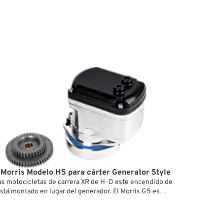
mente a la posición de avance una vez que el motor
MM3 de Morris sirven como reemplazo conveniente de
gnetos XLCH originales (29505-67).
Morris Modelo H5 para cárter Generator Style
s motocicletas de carrera XR de H-D este encendido de
tá montado en lugar del generador. El Morris G5 es
 con todos los cárteres de motor Big Twin que tengan libre
l generador. Como todos los magnetos, no genera corriente
, el claxon u otros componentes eléctricos, por lo que, si vais