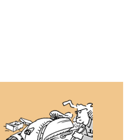
por la calle, necesitaréis una solución adecuada para la
n.
rpora un sistema de arranque automático con muelle
, que facilita el arranque tanto con pedal como con arranque
 Su instalación puede requerir pequeñas modificaciones en
del motor. El cuerpo del magneto se puede montar en varias
para evitar interferencias con el escape o los cilindros.