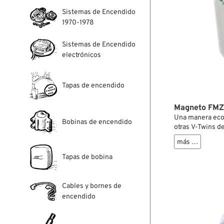
Sistemas de Encendido
1970-1978
Sistemas de Encendido
electrónicos
Tapas de encendido
Magneto FMZ 
Una manera eco
Bobinas de encendido
otras V-Twins 
moderna y fiable
más …
probada de Morr
sistema de acci
Tapas de bobina
disponible, que
motor. Lleva in
sencilla conver
Cables y bornes de
encendido en ca
encendido