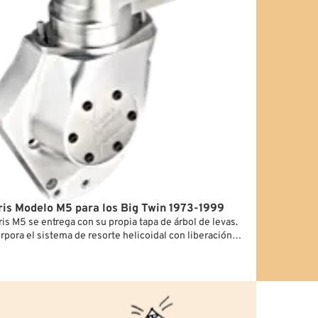
is Modelo M5 para los Big Twin 1973-1999
is M5 se entrega con su propia tapa de árbol de levas.
rpora el sistema de resorte helicoidal con liberación
o de la serie 5 de Morris, que acelera el rotor durante
rantiza una chispa fiable en las bujías en todo
ris M5 es compatible con todos los motores Big Twin
o de 1970 a 1999.