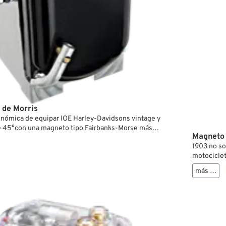
de Morris
nómica de equipar IOE Harley-Davidsons vintage y
de 45°con una magneto tipo Fairbanks-Morse más
Magneto
. En realidad se trata de una magneto de eficacia
1903 no so
is con base de montaje estilo ZEV de Bosch. El
motociclet
onamiento es un piñón de magneto original también
Witherbee 
 va montado con tornillos 3/8”-16 sobre el cárter
más …
convertirs
tegrado un sistema de avance de encendido MRA. Una
construir 
sión a un precio excelente y perfecta para usar como
WICO produ
rreras cross-country de la Motorcycle Cannonball.
fiables y f
hicieran m
John Deer