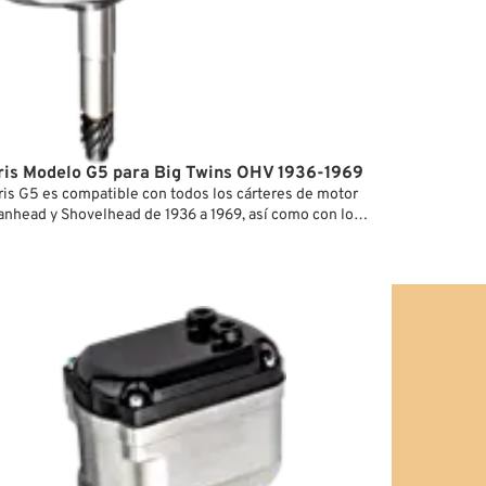
a circular 
iluminació
El G5 inco
helicoïdal
eléctrico.
el cárter 
posiciones 
is Modelo G5 para Big Twins OHV 1936-1969
is G5 es compatible con todos los cárteres de motor
nhead y Shovelhead de 1936 a 1969, así como con los
esto equivalentes, en sustitución del distribuidor de
nal. Incorpora un mecanismo de resorte helicoidal con
ática que acelera el rotor lo suficiente durante el
ra garantizar una chispa fiable en las bujías. El
lazamiento del eje facilita el montaje—sin
con los tubos de los empujadores ni con la base del