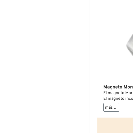
Magneto Morr
El magneto Morr
El magneto inco
automática típic
más …
el arranque y ga
momento. El Mor
Shovelhead y Ev