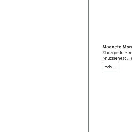
Magneto Morr
El magneto Morr
Knucklehead, Pa
cárteres de repu
más …
encendido origi
liberación autom
arranque como pa
cuerpo con desp
interferencias 
relé.