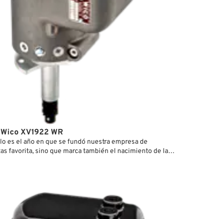
 Wico XV1922 WR
lo es el año en que se fundó nuestra empresa de
as favorita, sino que marca también el nacimiento de la
Igniter Company, que más tarde evolucionó hasta
e en la WICO Electric Company con la misión principal de
sistemas de encendido de calidad. En la década de 1940,
jo las magnetos de la "serie X", que eran extremadamente
áciles de reparar, por lo que no es de extrañar que se
uy populares en los tractores agrícolas. Todos los tractores
e de aquella época estaban equipados con magnetos WICO.