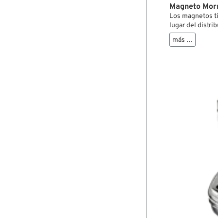
Magneto Mor
Los magnetos ti
lugar del distri
Knucklehead, Pa
más …
de encendido se
arranque, y—si l
magneto avanza
motor está en m
En los cárteres
el magneto haci
marcha, es neces
alojamiento del