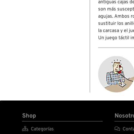
antiguas cajas d
son más suscepti
agujas. Ambos ro
sustituir los an
la carcasa y el 
Un juego táctil 
Shop
Nosotr

Categorías

Conta