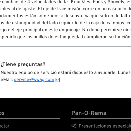
e cambios de 4 velocidades de las Knuckles, Pans y Shovels, e
bles al desgaste. El eje de transmisión corre en un casquillo d
damientos están sometidos a desgaste ya que sufren de falta d
illos de estanqueidad del lado izquierdo de la caja de cambios,
juego del eje principal en este engranaje. No debe percibirse n
impediría que los anillos de estanqueidad cumplieran su función
¿Tiene preguntas?
Nuestro equipo de servicio estará dispuesto a ayudarle: Lunes
eMail:
service@wwag.com
os
Pan-O-Rama
ctar

Presentaciones especial