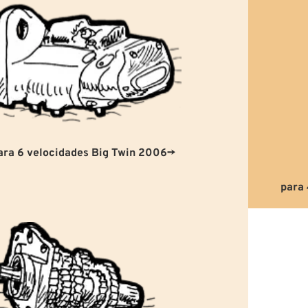
ara 6 velocidades Big Twin 2006→
para 