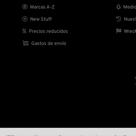

Marcas A-Z

Medio 

New Stuff

Nuest

Precios reducidos

Wreck

Gastos de envío
ID 152147