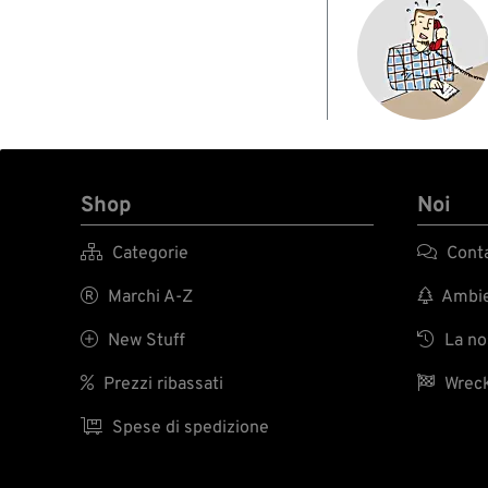
Shop
Noi

Categorie

Conta

Marchi A-Z

Ambien

New Stuff

La nos

Prezzi ribassati

Wreck

Spese di spedizione