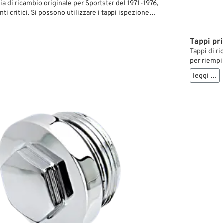
a di ricambio originale per Sportster del 1971-1976,
nti critici. Si possono utilizzare i tappi ispezione
na e frizione, ma non sono inclusi nella fornitura.
Tappi pr
Tappi di ri
per riempir
leggi …