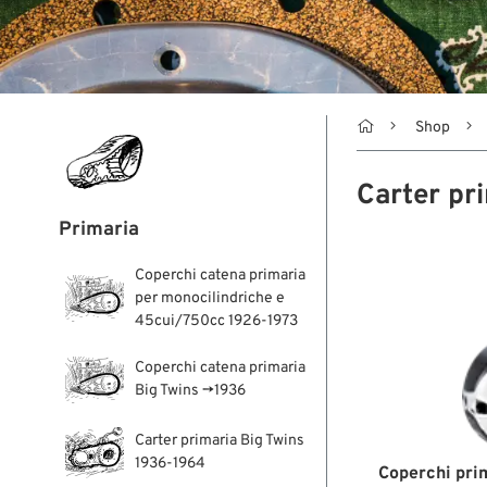

Shop
Carter pr
Primaria
Coperchi catena primaria
per monocilindriche e
45cui/750cc 1926-1973
Coperchi catena primaria
Big Twins →1936
Carter primaria Big Twins
1936-1964
Coperchi prim