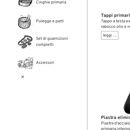
Cinghie primaria
Tappi primari
Tappo a testa es
Pulegge e parti
rabocco olio e r
Sportster. In co
leggi …
stringere facil
Set di guarnizioni
attrezzi special
completti
Accessori

Piastra elimi
Piastra d‘acciai
primaria intern