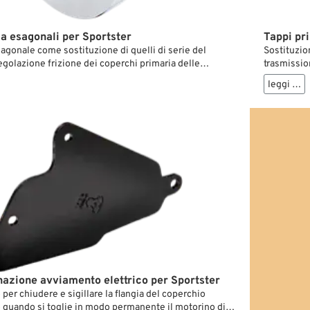
a esagonali per Sportster
Tappi pr
agonale come sostituzione di quelli di serie del
Sostituzio
egolazione frizione dei coperchi primaria delle
trasmissio
nfronto con la dotazione di serie si lasciano svitare e
Sportster. 
leggi …
mente e senza danni, soprattutto quando non si hanno
stringere 
i a portata di mano.
attrezzi sp
nazione avviamento elettrico per Sportster
o per chiudere e sigillare la flangia del coperchio
o quando si toglie in modo permanente il motorino di