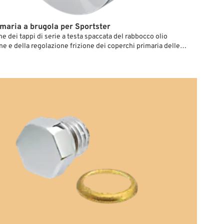
imaria a brugola per Sportster
ne dei tappi di serie a testa spaccata del rabbocco olio
ne e della regolazione frizione dei coperchi primaria delle
In confronto con la dotazione di serie si lasciano svitare e
facilmente e senza danni, soprattutto quando non si hanno
eciali a portata di mano.