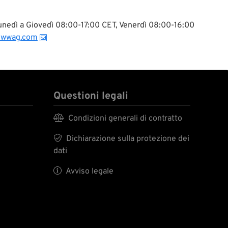
 Lunedì a Giovedì 08:00-17:00 CET, Venerdì 08:00-16:00
@wwag.com
Questioni legali

Condizioni generali di contratto

Dichiarazione sulla protezione dei
dati

Avviso legale