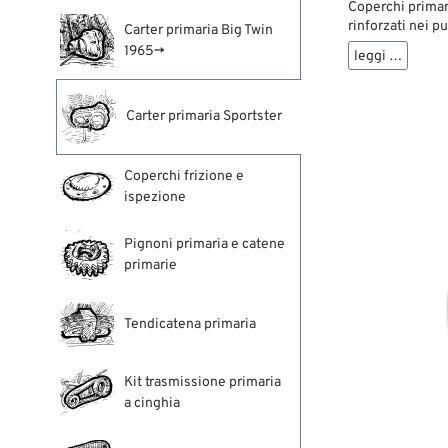
Coperchi primari
rinforzati nei pu
Carter primaria Big Twin
seriali per cate
1965→
leggi …
Carter primaria Sportster
Coperchi frizione e
ispezione
Pignoni primaria e catene
primarie
Tendicatena primaria
Kit trasmissione primaria
a cinghia