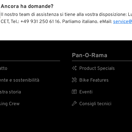
Ancora ha domande?
Il nostro team di assistenza si tiene alla vostra disposizione:
CET, Tel.: +49 931 250 61 16. Parliamo italiano. eMail:
service
Pan-O-Rama
tto

Product Specials
te e sostenibilità

Bike Features
tra storia

Eventi
ing Crew

Consigli tecnici