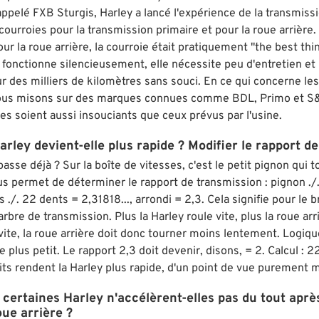
ppelé FXB Sturgis, Harley a lancé l'expérience de la transmissi
s courroies pour la transmission primaire et pour la roue arrière
r la roue arrière, la courroie était pratiquement "the best thin
 fonctionne silencieusement, elle nécessite peu d'entretien et
r des milliers de kilomètres sans souci. En ce qui concerne les 
 nous misons sur des marques connues comme BDL, Primo et S&S
es soient aussi insouciants que ceux prévus par l'usine.
ley devient-elle plus rapide ? Modifier le rapport de
se déjà ? Sur la boîte de vitesses, c'est le petit pignon qui to
us permet de déterminer le rapport de transmission : pignon .
s ./. 22 dents = 2,31818..., arrondi = 2,3. Cela signifie pour le 
rbre de transmission. Plus la Harley roule vite, plus la roue arr
 vite, la roue arrière doit donc tourner moins lentement. Logiq
re plus petit. Le rapport 2,3 doit devenir, disons, = 2. Calcul :
its rendent la Harley plus rapide, d'un point de vue purement
certaines Harley n'accélèrent-elles pas du tout aprè
oue arrière ?