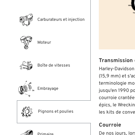
Carburateurs et injection
Moteur
Transmission d
Boîte de vitesses
Harley-Davidson 
(15,9 mm) et s'a
terminologie mod
Embrayage
jusqu'en 1990 pou
courroie crantée,
épics, le Wrecki
Pignons et poulies
les kits de conv
Courroie
De nos jours, lo
Primaire