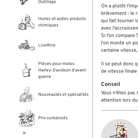
Outillage
On a plutôt l'im
brièvement : le 
Huiles et autres produits
qui fait tourner
chimiques
avec l'accroisse
Si l'on compare 
l'on monte un pi
LiveWire
certaine vitesse
Il se peut donc q
Pièces pour motos
Harley-Davidson d'avant-
de vitesse finale
guerre
Conseil
Vous n'êtes pas s
Nouveautés et spécialités
attention lors d
Prix surbaissés
