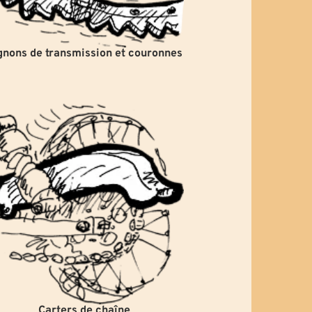
gnons de transmission et couronnes
Carters de chaîne