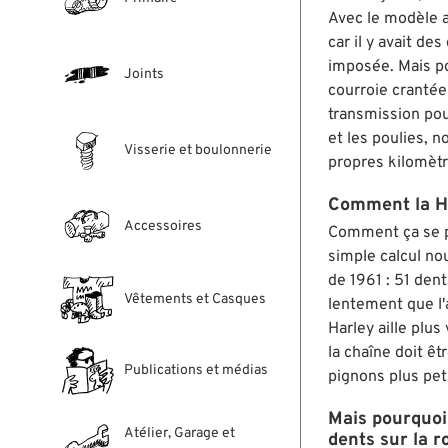
Avec le modèle a
car il y avait de
imposée. Mais pou
Joints
courroie crantée
transmission pou
et les poulies,
Visserie et boulonnerie
propres kilomètr
Comment la Har
Accessoires
Comment ça se pas
simple calcul no
de 1961 : 51 dent
Vêtements et Casques
lentement que l'a
Harley aille plus
la chaîne doit êt
Publications et médias
pignons plus pet
Mais pourquoi 
Atélier, Garage et
dents sur la r