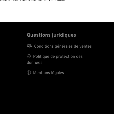
15:00 Tel.: +33 4 68 08 27 77, eMail:
Questions juridiques

Conditions générales de ventes

Politique de protection des
données

Mentions légales