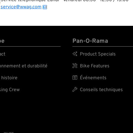
Service téléphonique Lundi - Vendredi 08:30 - 12:30 / 13:00 - 
service@wwag.com
pe
Pan-O-Rama
act

Product Specials
nnement et durabilité

Bike Features
 histoire

Événements
ing Crew

Conseils techniques