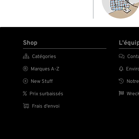
Shop
L'équi

Catégories

Cont

Marques A-Z

Enviro

New Stuff

Notre

Prix surbaissés

Wreck

Frais d'envoi