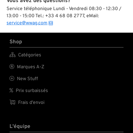
Vous avez des questions?
Service téléphonique Lundi - Vendredi 08:30 - 12:30 /
13:00 - 15:00 Tel.: +33 4 68 08 27 77, eMail:
service@wwag.com
Shop

Catégories

Marques A-Z

New Stuff

Prix surbaissés

Frais d'envoi
L'équipe