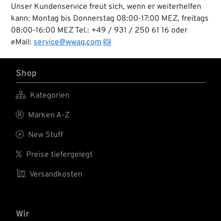
Unser Kundenservice freut sich, wenn er weiterhelfen
kann: Montag bis Donnerstag 08:00-17:00 MEZ, freitags
08:00-16:00 MEZ Tel.: +49 / 931 / 250 61 16 oder
eMail:
service@wwag.com
Shop

Kategorien

Marken A-Z

New Stuff

Preise tiefergelegt

Versandkosten
Wir