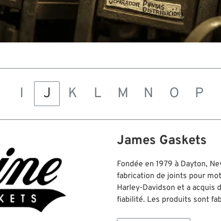
H
I
J
K
L
M
N
O
P
James Gaskets
Fondée en 1979 à Dayton, Ne
fabrication de joints pour m
Harley-Davidson et a acquis d
fiabilité. Les produits sont f