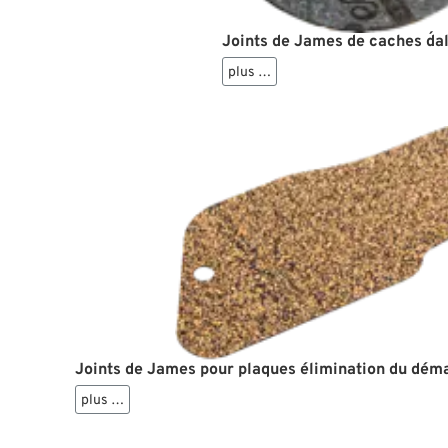
Joints de James de caches d´
plus …
Joints de James pour plaques élimination du déma
plus …