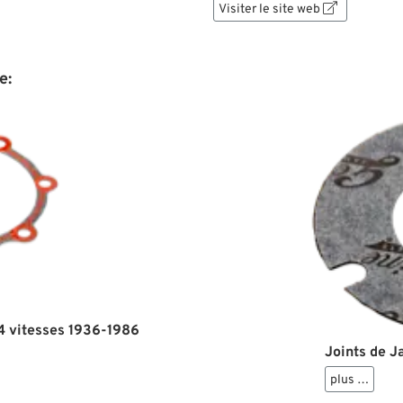
Visiter le site web

e:
 4 vitesses 1936-1986
Joints de J
plus …