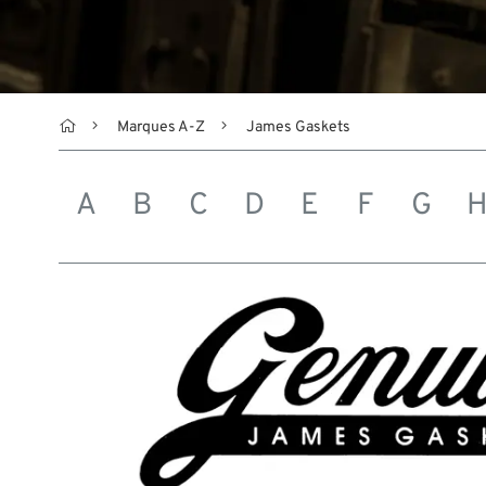

Marques A-Z
James Gaskets
A
B
C
D
E
F
G