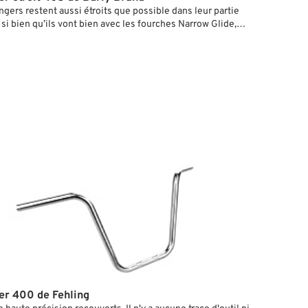
gers restent aussi étroits que possible dans leur partie
 si bien qu’ils vont bien avec les fourches Narrow Glide,
 les modèles Sportster ou Dyna. Avec des encoches et des
our le passage des fils. Fabriqués en tube d’acier de qualité
 au niveau des risers.
r 400 de Fehling