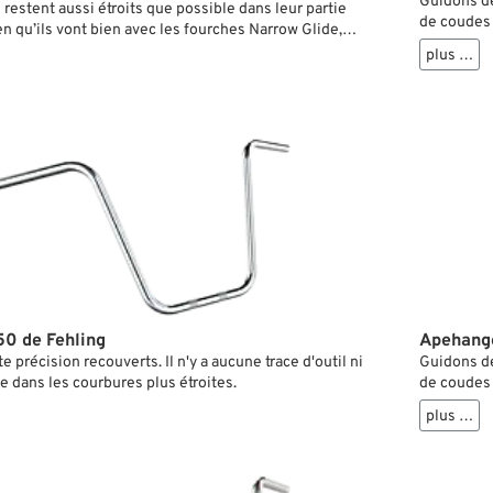
Guidons de 
restent aussi étroits que possible dans leur partie
de coudes 
ien qu’ils vont bien avec les fourches Narrow Glide,
modèles Sportster ou Dyna. Avec des encoches et des
plus …
 passage des fils. Fabriqués en tube d’acier de qualité
veau des risers.
0 de Fehling
Apehange
 précision recouverts. Il n'y a aucune trace d'outil ni
Guidons de 
dans les courbures plus étroites.
de coudes 
plus …