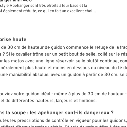
anger Mini 400
tyle Apehanger sont très étroits à leur base et la
st également réduite, ce qui en fait un excellent choix
rs ou bobbers construits tout en finesse.
prise haute
ir de 30 cm de hauteur de guidon commence le refuge de la fract
s ? Si le cavalier trône sur un petit bout de selle, collé sur le r
r les motos avec une ligne réservoir-selle plutôt continue, co
énéralement plus haute et moins en dessous du niveau du té de
t une maniabilité absolue, avec un guidon à partir de 30 cm, selo
ouviez votre guidon idéal - même à plus de 30 cm de hauteur 
l de différentes hauteurs, largeurs et finitions.
s la soupe : les apehanger sont-ils dangereux ?
utes les prescriptions de contrôle en vigueur pour les guidons