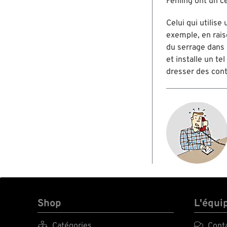
Fehling ont un ce
Celui qui utilise
exemple, en raiso
du serrage dans 
et installe un t
dresser des contr
Shop
L'équi

Catégories

Cont