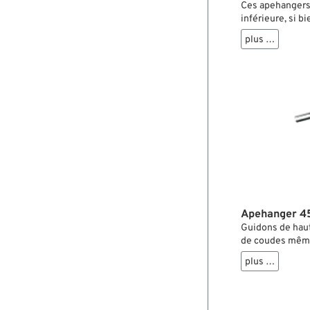
Ces apehangers 
inférieure, si b
comme sur les 
plus …
perçages pour le
et moletés au ni
Apehanger 45
Guidons de haute
de coudes même 
plus …