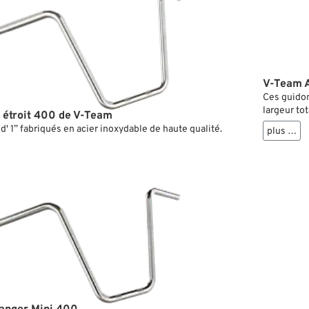
V-Team 
Ces guidon
largeur to
 étroit 400 de V-Team
pour les c
' 1” fabriqués en acier inoxydable de haute qualité.
plus …