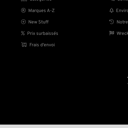

Marques A-Z

Enviro

New Stuff

Notre

Prix surbaissés

Wreck

Frais d'envoi