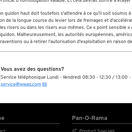
rtificat d’homologation valable. Et cela devrait suffire à étayer
 un guidon haut doit toutefois s'attendre à ce qu'il soit soumis
n de la longue course du levier lors de freinages et d'accélérat
les risers ou dans les risers eux-mêmes. Ce « point sensible » 
el guidon. Malheureusement, les autorités européennes, améric
aventions ou à retirer l'autorisation d'exploitation en raison d
Vous avez des questions?
Service téléphonique Lundi - Vendredi 08:30 - 12:30 / 13:00 - 
service@wwag.com
pe
Pan-O-Rama
act

Product Specials