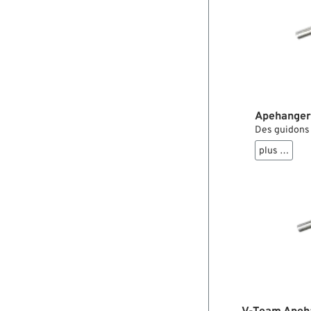
Apehanger
Des guidons d
plus …