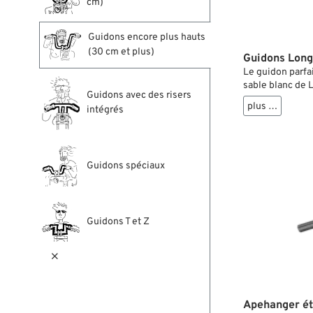
cm)
Guidons encore plus hauts
(30 cm et plus)
Guidons Long
Le guidon parfai
sable blanc de 
Guidons avec des risers
coin, il est auss
plus …
intégrés
quelle autre pla
sous les bras.
Guidons spéciaux
Guidons T et Z

Apehanger ét