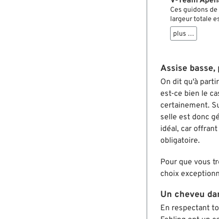
V-Team Apeh
Ces guidons de s
largeur totale e
pour les choppe
plus …
Assise basse, 
On dit qu'à part
est-ce bien le ca
certainement. Su
selle est donc g
idéal, car offran
obligatoire.
Pour que vous tr
choix exceptionne
Un cheveu dan
En respectant to