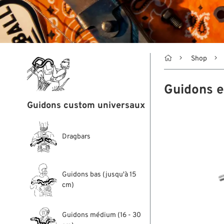

Shop
Guidons e
Guidons custom universaux
Dragbars
Guidons bas (jusqu'à 15
cm)
Guidons médium (16 - 30