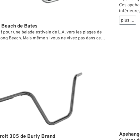
Ces apehan
inférieure,
comme sur
plus …
perçages p
 Beach de Bates
et moletés
t pour une balade estivale de L.A. vers les plages de
Long Beach. Mais même si vous ne vivez pas dans ce
i très adapté à n’importe quelle autre ville et n’importe
ge. En tout cas, il vous garantit de stopper la sueur
Apehange
roit 305 de Burly Brand