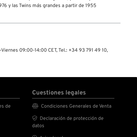
976 y las Twins más grandes a partir de 1955
-Viernes 09:00-14:00 CET, Tel.: +34 93 791 49 10,
Cuestiones legales
es de

Condiciones Generales de Venta

Declaración de protección de
datos