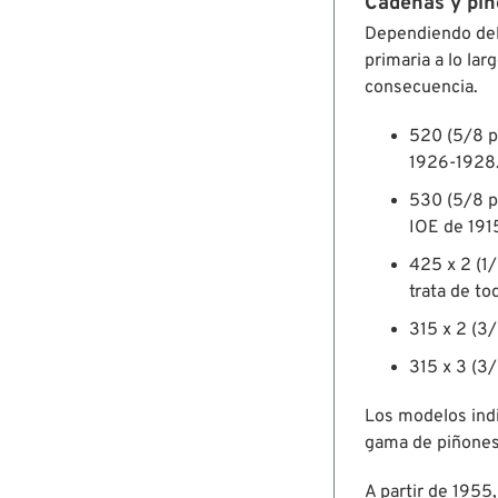
Cadenas y piñ
Dependiendo del 
primaria a lo la
consecuencia.
520 (5/8 pu
1926-1928
530 (5/8 pu
IOE de 191
425 x 2 (1/
trata de t
315 x 2 (3/
315 x 3 (3/
Los modelos indi
gama de piñones
A partir de 1955