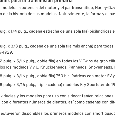
ones para la transmisión primaria
modelo, la potencia del motor y el par transmitido, Harley-Dav
rgo de la historia de sus modelos. Naturalmente, la forma y el 
lg. x 1/4 pulg., cadena estrecha de una sola fila) bicilíndrica
.
lg. x 3/8 pulg., cadena de una sola fila más ancha) para todas
5-1929.
2 pulg. x 5/16 pulg., doble fila) en todas las V-Twins de gran c
odos los modelos V y U, Knuckleheads, Panheads, Shovelheads, 
8 pulg. x 3/16 pulg., doble fila) 750 bicilíndricas con motor SV
8 pulg. x 3/16 pulg., triple cadena) modelos K y Sportster de 
viduales y los modelos para uso con sidecar tenían relaciones 
 con diferentes números de dientes, así como cadenas con di
, estuvieron disponibles los primeros modelos con amortiguad