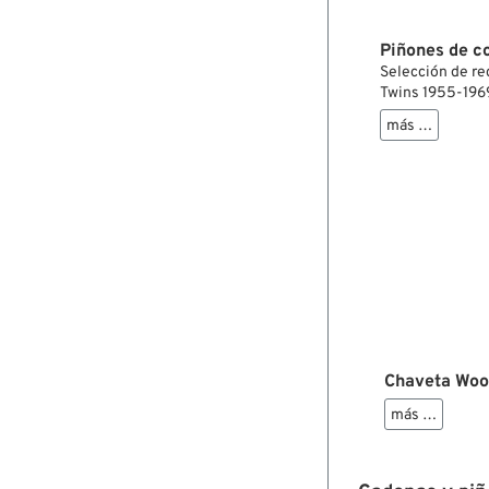
Piñones de c
Selección de re
Twins 1955-196
más …
Chaveta Woo
más …