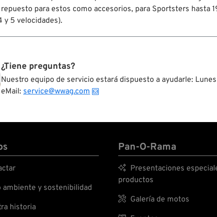
 repuesto para estos como accesorios, para Sportsters hasta 1
4 y 5 velocidades).
¿Tiene preguntas?
Nuestro equipo de servicio estará dispuesto a ayudarle: Lunes
eMail:
service@wwag.com
os
Pan-O-Rama
ctar

Presentaciones especial
productos
ambiente y sostenibilidad

Galería de motos
ra historia