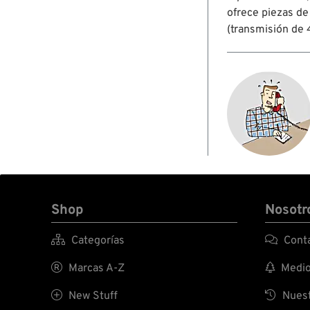
ofrece piezas de
(transmisión de 
Shop
Nosotr

Categorías

Conta

Marcas A-Z

Medio 

New Stuff

Nuest