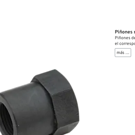
Piñones 
Piñones de
el corresp
de Harley
más …