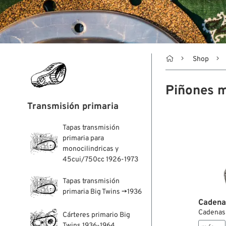

Shop
Piñones m
Transmisión primaria
Tapas transmisión
primaria para
monocilindricas y
45cui/750cc 1926-1973
Tapas transmisión
primaria Big Twins →1936
Cadena
Cadenas 
Cárteres primario Big
Twins 1936-1964