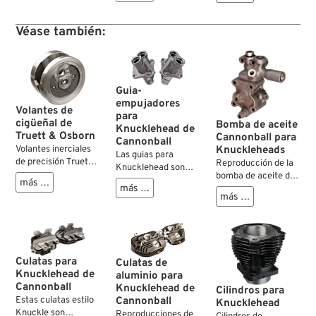
447-30, 447-36,
originales para los
444-30, 447-48 y
modelos Big Twin
Véase también:
0117; EE. UU.; peso
1936–1954.
bruto: 480 g
Guia-
empujadores
Volantes de
para
cigüeñal de
Bomba de aceite
Knucklehead de
Truett & Osborn
Cannonball para
Cannonball
Volantes inerciales
Knuckleheads
Las guias para
de precisión Truett
Reproducción de la
Knucklehead son
& Osborn – la
bomba de aceite de
piezas raras y, de
más …
solución ideal frente
más …
hierro fundido de las
ellos, los que todavía
más …
a piezas originales
primeras
funcionan, son casi
desgastadas Los
Knucklehead,
imposibles de
volantes inerciales
exacta a las usadas
encontrar....
deformados o
en la fábrica entre
desgastados
1936-1940. Encaja
Culatas para
Culatas de
representan un
perfectamente,
Knucklehead de
aluminio para
problema habitual y
además, en todas las
Cannonball
Knucklehead de
costoso durante la
Cilindros para
Knuckles e incluso
Cannonball
Estas culatas estilo
reconstrucción de
Knucklehead
en las primeras
Knuckle son
motores,
Reproducciones de