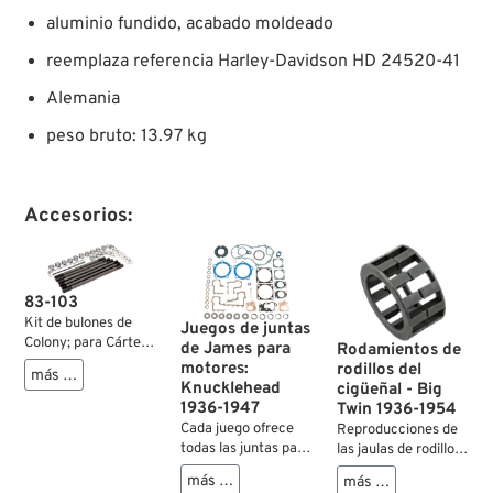
aluminio fundido, acabado moldeado
reemplaza referencia Harley-Davidson HD 24520-41
Alemania
peso bruto: 13.97 kg
Accesorios:
83-103
Kit de bulones de
Juegos de juntas
Colony; para Cárter
de James para
Rodamientos de
motor; apropiado
motores:
rodillos del
más …
para Knucklehead
Knucklehead
cigüeñal - Big
1940-1947; acero,
1936-1947
Twin 1936-1954
cromado /
Cada juego ofrece
Reproducciones de
parkerizado;
todas las juntas para
las jaulas de rodillos,
hexagonal;
revisar el motor
arandelas de tope y
más …
reemplaza OEM HD
más …
enteramente.
espaciadores