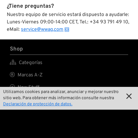
válvulas de admisión
¿Tiene preguntas?
y escape originales,
Nuestro equipo de servicio estará dispuesto a ayudarle:
y endurecidos para
Lunes-Viernes 09:00-14:00 CET, Tel.: +34 93 791 49 10,
poder usarse con los
combustibles sin
eMail:
service@wwag.com
plomo actuales.
Shop

Categorías

Marcas A-Z

New Stuff
Utilizamos cookies para analizar, anunciar y mejorar nuestro

sitio web. Para obtener más información consulte nuestra

Precios reducidos
Declaración de protección de datos.

Gastos de envío
Nosotros