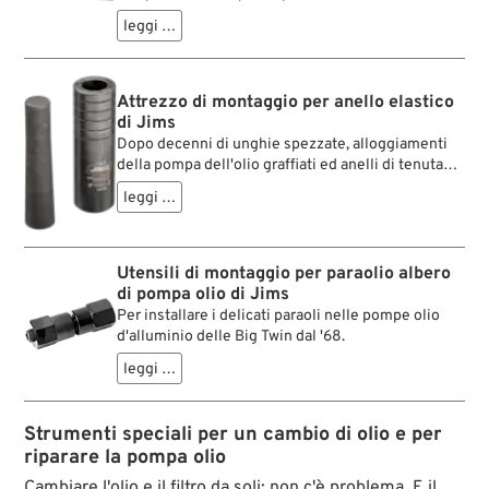
correttamente i nuovi passaggi dell’olio richiesti
leggi …
dalle pompe dell’olio più recenti sui carter motore
Harley-Davidson Big Twin più antici .
Attrezzo di montaggio per anello elastico
di Jims
Dopo decenni di unghie spezzate, alloggiamenti
della pompa dell'olio graffiati ed anelli di tenuta
allentati, ecco finalmente un attrezzo per
leggi …
effettuare un montaggio professionale degli anelli
di sicurezza sull'alberino della pompa dell'olio di
tutte le Big Twin. Basta inserire l'anello
sull'espansore e spingerlo sull'albero tramite il
Utensili di montaggio per paraolio albero
manicotto - ecco fatto!
di pompa olio di Jims
Per installare i delicati paraoli nelle pompe olio
d'alluminio delle Big Twin dal '68.
leggi …
Strumenti speciali per un cambio di olio e per
riparare la pompa olio
Cambiare l'olio e il filtro da soli: non c'è problema. E il