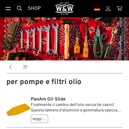
SHOP





per pompe e filtri olio
PanAm Oil Slide
Finalmente il cambio dell'olio senza far casini!
Questa lamiera d'alluminio a gommatura spessa
può essere manipolata per fare un imbuto o una
leggi …
canaletta dalla forma desiderata, per far defluire
l'olio esausto, dai fori di spurgo o dalle ricezioni