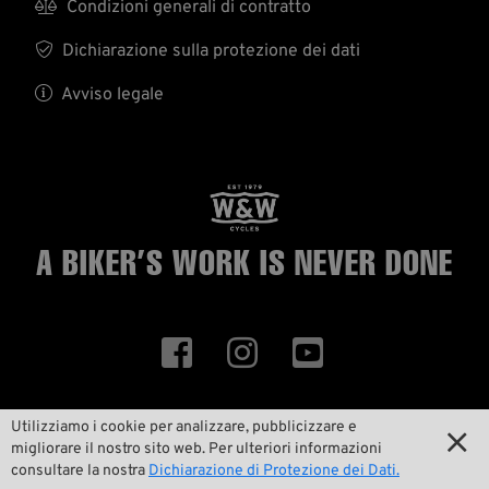

Condizioni generali di contratto

Dichiarazione sulla protezione dei dati

Avviso legale
A BIKER’S WORK
IS NEVER DONE



Utilizziamo i cookie per analizzare, pubblicizzare e

migliorare il nostro sito web. Per ulteriori informazioni
ID 34352
consultare la nostra
Dichiarazione di Protezione dei Dati.