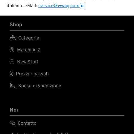
italiano. eMail:
service@wwag.com
Shop

Categorie

Marchi A-Z

New Stuff

Prezzi ribassati

Spese di spedizione
Noi

Contatto