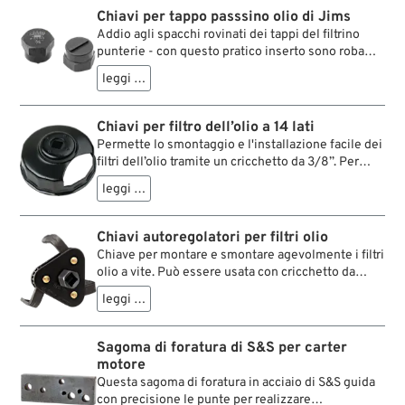
del filtro olio difficilmente raggiungibili, al
Chiavi per tappo passsino olio di Jims
contenitore di raccolta. Dotata di occhiello per
Addio agli spacchi rovinati dei tappi del filtrino
appenderla e farla sgocciolare. Facile da pulire.
punterie - con questo pratico inserto sono roba
del passato. Un'officina non può farne a meno.
leggi …
Chiavi per filtro dell’olio a 14 lati
Permette lo smontaggio e l'installazione facile dei
filtri dell’olio tramite un cricchetto da 3/8”. Per
tutti i filtri dell’olio avvitabili a 14 lati. Per il 1999→
leggi …
Modelli Twin Cam, c'è un ritaglio per superare il
sensore posizione dell'albero motore.
Chiavi autoregolatori per filtri olio
Chiave per montare e smontare agevolmente i filtri
olio a vite. Può essere usata con cricchetto da
3/8" o chiave a forchetta da 3/4".
leggi …
Sagoma di foratura di S&S per carter
motore
Questa sagoma di foratura in acciaio di S&S guida
con precisione le punte per realizzare