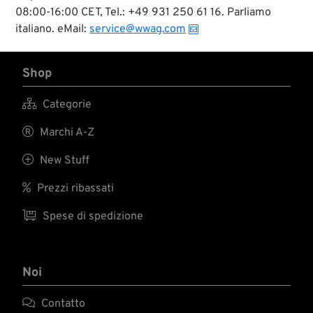
08:00-16:00 CET, Tel.: +49 931 250 61 16. Parliamo
italiano. eMail:
service@wwag.com
Shop

Categorie

Marchi A-Z

New Stuff

Prezzi ribassati

Spese di spedizione
Noi

Contatto