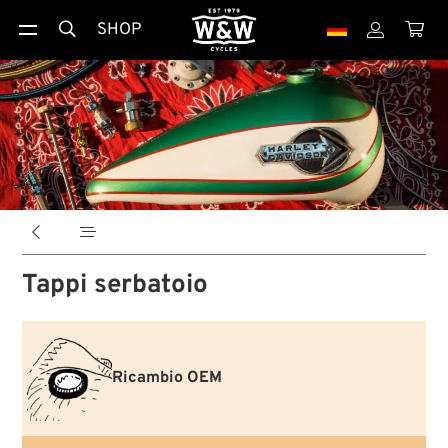
SHOP





Tappi serbatoio
Ricambio OEM