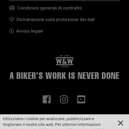

Condizioni generali di contratto

Dichiarazione sulla protezione dei dati

Avviso legale
A BIKER’S WORK
IS NEVER DONE



Utilizziamo i cookie per analizzare, pubblicizzare e

migliorare il nostro sito web. Per ulteriori informazioni
ID 40622