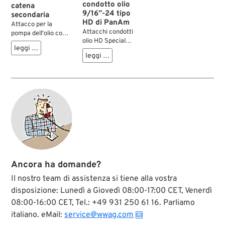
condotto olio
catena
9/16”-24 tipo
secondaria
HD di PanAm
Attacco per la
Attacchi condotti
pompa dell'olio con
olio HD Special
lubrificatore della
leggi …
finalmente di nuovo
catena secondaria
leggi …
disponibili! Attacchi
integrato. Si monta
per le linee dell'olio,
al posto del
per serbatoi e
raccordo di ritorno
pompe olio dei
regolare e funziona
modelli meno
solo con linee olio
recenti, fino al 1964.
rigide. Il condotto
Presentano la
che porta alla
corretta filettatura
catena secondaria
speciale 9/16”-24
non fa parte della
HD e raccordi a
fornitura.
pressione per tubi di
gomma con DI
Ancora ha domande?
5/16". In questo
modo è possibile
Il nostro team di assistenza si tiene alla vostra
realizzare linee olio
disposizione: Lunedì a Giovedì 08:00-17:00 CET, Venerdì
Custom in pochi
08:00-16:00 CET, Tel.: +49 931 250 61 16. Parliamo
minuti. Massima
qualità.
italiano. eMail:
service@wwag.com