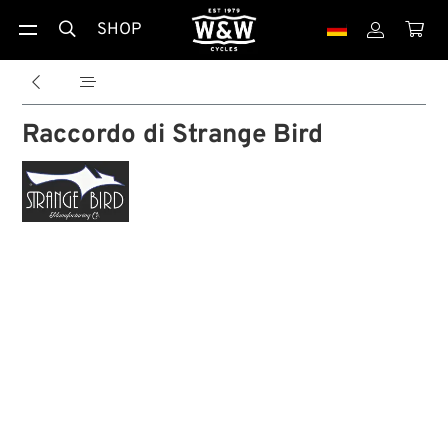
SHOP





Raccordo di Strange Bird