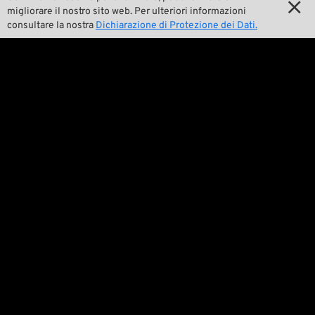

La nostra storia

migliorare il nostro sito web. Per ulteriori informazioni
consultare la nostra
Dichiarazione di Protezione dei Dati.

Wrecking Crew
Pan-O-Rama

Product Specials

Bike Features

Eventi

Consigli tecnici
Questioni legali

Condizioni generali di contratto