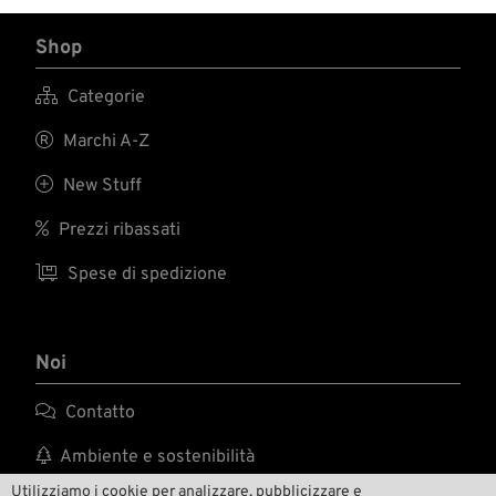
Shop

Categorie

Marchi A-Z

New Stuff

Prezzi ribassati

Spese di spedizione
Noi

Contatto

Ambiente e sostenibilità
Utilizziamo i cookie per analizzare, pubblicizzare e