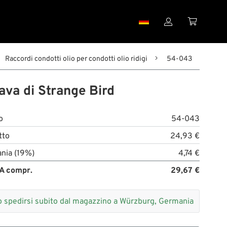


Raccordi condotti olio per condotti olio ridigi
54-043
ava di Strange Bird
o
54-043
tto
24,93 €
nia (19%)
4,74 €
A compr.
29,67 €
 spedirsi subito dal magazzino a Würzburg, Germania