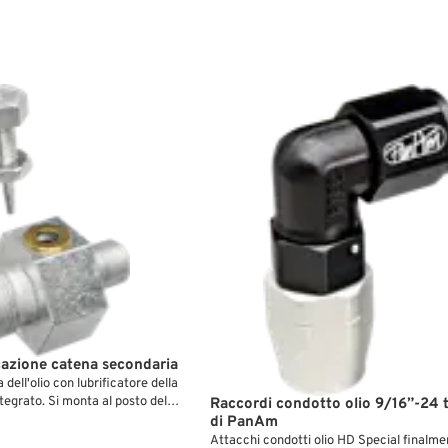
cazione catena secondaria
dell'olio con lubrificatore della
tegrato. Si monta al posto del
Raccordi condotto olio 9/16”-24 
egolare e funziona solo con linee
di PanAm
to che porta alla catena
Attacchi condotti olio HD Special finalme