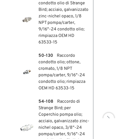
condotto olio di Strange
Bird; acciaio, galvanizzato
zinc-nichel opaco, 1/8
NPT pompa/carter,
9/16"-24 condotto olio;
rimpiazza OEM HD
63533-15
50-130
Raccordo
condotto olio; ottone,
cromato, 1/8 NPT
pompa/carter, 9/16"-24
condotto olio; rimpiazza
OEM HD 63533-15
54-108
Raccordo di
Strange Bird; per
Coperchio pompa olio;

acciaio, galvanizzato zinc-
nichel opaco, 3/8"-24
pompa/carter, 9/16"-24