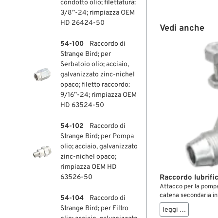
condotto olio; filettatura:
3/8”-24; rimpiazza OEM
HD 26424-50
Vedi anche
54-100
Raccordo di
Strange Bird; per
Serbatoio olio; acciaio,
galvanizzato zinc-nichel
opaco; filetto raccordo:
9/16”-24; rimpiazza OEM
HD 63524-50
54-102
Raccordo di
Strange Bird; per Pompa
olio; acciaio, galvanizzato
zinc-nichel opaco;
rimpiazza OEM HD
Raccordo lubrifi
63526-50
Attacco per la pompa 
catena secondaria in
54-104
Raccordo di
raccordo di ritorno r
Strange Bird; per Filtro
leggi …
olio rigide. Il condot