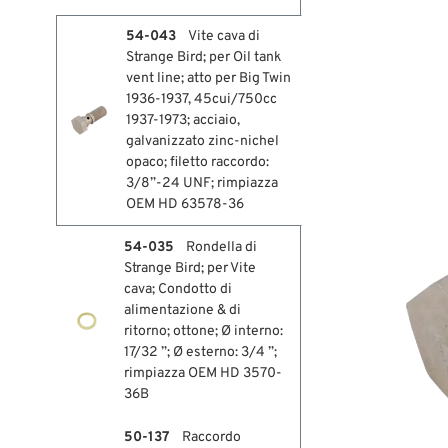
54-043
Vite cava di
Strange Bird; per Oil tank
vent line; atto per Big Twin
1936-1937, 45cui/750cc
1937-1973; acciaio,
galvanizzato zinc-nichel
opaco; filetto raccordo:
3/8”-24 UNF; rimpiazza
OEM HD 63578-36
54-035
Rondella di
Strange Bird; per Vite
cava; Condotto di
alimentazione & di
ritorno; ottone; Ø interno:
17/32 ”; Ø esterno: 3/4 ”;
rimpiazza OEM HD 3570-
36B
50-137
Raccordo