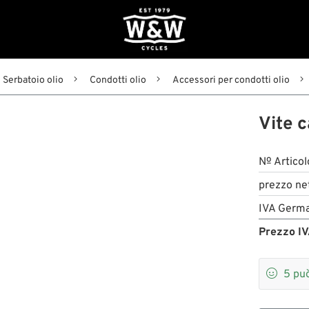
Serbatoio olio
Condotti olio
Accessori per condotti olio
Vite c
№ Articol
prezzo ne
IVA Germa
Prezzo IV

5
può