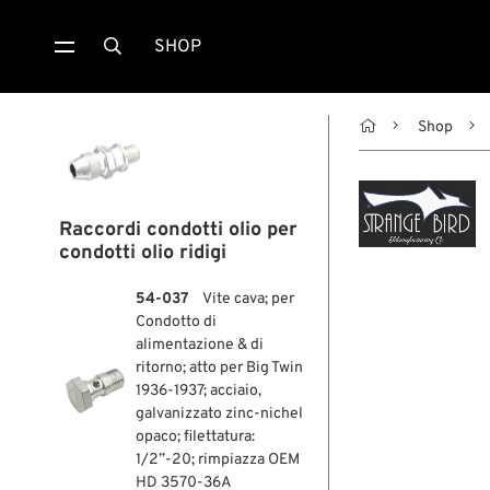
SHOP


Shop
Raccordi condotti olio per
condotti olio ridigi
54-037
Vite cava; per
Condotto di
alimentazione & di
ritorno; atto per Big Twin
1936-1937; acciaio,
galvanizzato zinc-nichel
opaco; filettatura:
1/2”-20; rimpiazza OEM
HD 3570-36A