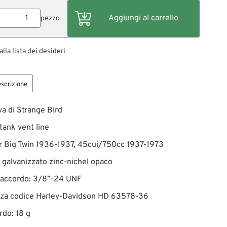
pezzo
alla lista dei desideri
scrizione
va di Strange Bird
 tank vent line
r Big Twin 1936-1937, 45cui/750cc 1937-1973
, galvanizzato zinc-nichel opaco
 raccordo: 3/8”-24 UNF
zza codice Harley-Davidson HD 63578-36
rdo: 18 g