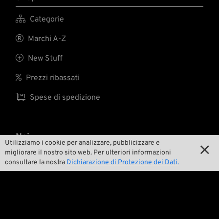

Categorie

Marchi A-Z

New Stuff

Prezzi ribassati

Spese di spedizione
Noi
Utilizziamo i cookie per analizzare, pubblicizzare e

migliorare il nostro sito web. Per ulteriori informazioni

Contatto
consultare la nostra
Dichiarazione di Protezione dei Dati.

Ambiente e sostenibilità

La nostra storia

Wrecking Crew