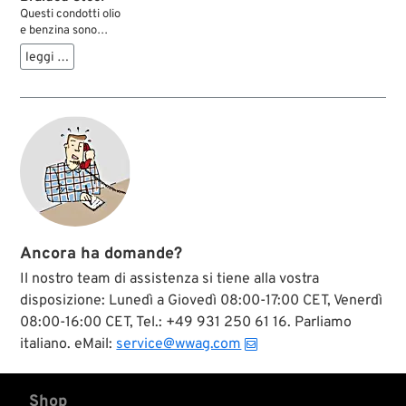
Questi condotti olio
e benzina sono
ricoperte di una
leggi …
trama in acciaio
sottile, molto
resistente, che
protegge contro
danni dovuti ad
abrasioni o a fusioni
sullo scarico.
Disponibili con
finitura lucidata
inox, come condotto
standard con
finitura zincata o
Ancora ha domande?
anodizzati a colori.
Il nostro team di assistenza si tiene alla vostra
disposizione: Lunedì a Giovedì 08:00-17:00 CET, Venerdì
08:00-16:00 CET, Tel.: +49 931 250 61 16. Parliamo
italiano. eMail:
service@wwag.com
Shop