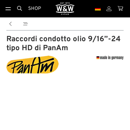
SHOP





Raccordi condotto olio 9/16”-24
tipo HD di PanAm