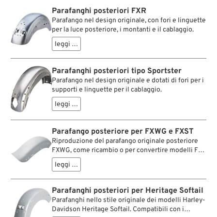
Parafanghi posteriori FXR
Parafango nel design originale, con fori e linguette
per la luce posteriore, i montanti e il cablaggio.
leggi …
Parafanghi posteriori tipo Sportster
Parafango nel design originale e dotati di fori per i
supporti e linguette per il cablaggio.
leggi …
Parafango posteriore per FXWG e FXST
Riproduzione del parafango originale posteriore
FXWG, come ricambio o per convertire modelli FX
e FL. Per i modelli FX vanno usati supporti
leggi …
parafango FL. La versione FXST è il parafango di
ricambio perfetto per i modelli Softail Custom,
oppure per convertire modelli Heritage.
Parafanghi posteriori per Heritage Softail
Parafanghi nello stile originale dei modelli Harley-
Davidson Heritage Softail. Compatibili con i