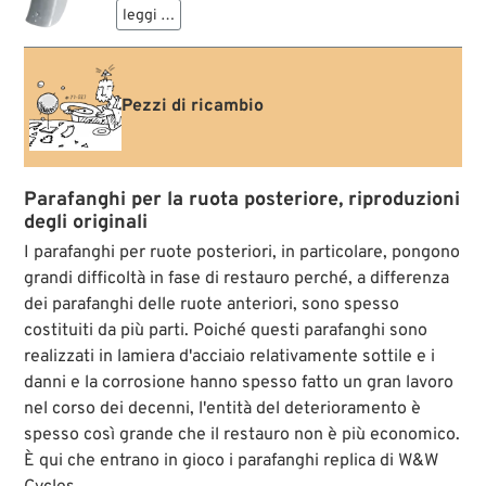
supporti parafango (fender struts) dal 1986 al 1997,
leggi …
disponibili forati per fanali posteriori originali o
equivalenti, oppure non forati per consentire il
montaggio di un fanale a scelta.
Pezzi di ricambio
Parafanghi per la ruota posteriore, riproduzioni
degli originali
I parafanghi per ruote posteriori, in particolare, pongono
grandi difficoltà in fase di restauro perché, a differenza
dei parafanghi delle ruote anteriori, sono spesso
costituiti da più parti. Poiché questi parafanghi sono
realizzati in lamiera d'acciaio relativamente sottile e i
danni e la corrosione hanno spesso fatto un gran lavoro
nel corso dei decenni, l'entità del deterioramento è
spesso così grande che il restauro non è più economico.
È qui che entrano in gioco i parafanghi replica di W&W