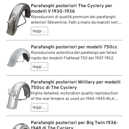
Parafanghi posteriori The Cyclery per
modelli V 1930-1936
Riproduzioni di qualità premium dei parafanghi
anteriori Streamline. Fatti a mano da maestri nella
lavorazione delle lamiere, soddisfanno il massimo
leggi …
delle aspettative. Hanno i montanti esatti, coda
con cerniera e coprifanalino Airflow.
Parafanghi posteriori per modelli 750cc
Riproduzione autentica del parafango per telaio
rigido dei modelli Flathead 750 del 1937-1952.
leggi …
Parafanghi posteriori Military per modelli
750cc di The Cyclery
Highly detailed, restoration quality reproduction
of the rear fenders as used on 1940-1945 WLA
military models. Features all reinforcements, 5/8”
leggi …
braces and correct rivets like the originals. Even
the taillight-license bracket is there. For top-notch
restorations.
Parafanghi posteriori per Big Twin 1936-
1948 di The Cyclery