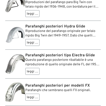
Riproduzioni del parafango para Big Twin con
telaio rigido del 1936-1948, con bordatura per il
listello originale.
leggi …
Parafanghi posteriori Hydra Glide
Riproduzione del parafango originale per telaio
rigido Big Twin del 1949-1957. Dato che quelli
originali praticamente non si trovano più, questo
leggi …
parafango vi sarà quasi indispensabile in caso di
restaurazione della bike.
Parafanghi posteriori tipo Electra Glide
Questo parafango posteriore ribaltabile è una
riproduzione di quello originale delle FL del 1958-
1979 con finestrella e fori per fanalini e frecce dal
leggi …
‘73, oppure senza questi, per poter scegliere la
luce posteriore in tutta libertà. Come ricambio
originale oppure per la conversione di modelli del
Parafanghi posteriori per modelli FX
1979-1984 con parafango posteriore in un pezzo.
Parafanghi che sembrano quelli FX originali.
leggi …