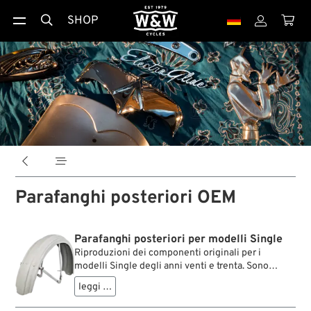
SHOP





Parafanghi posteriori OEM
Parafanghi posteriori per modelli Single
Riproduzioni dei componenti originali per i
modelli Single degli anni venti e trenta. Sono
realizzate in lamiera d'acciaio molto solida, con
leggi …
montanti precisi, esattamente come i pezzi OEM.