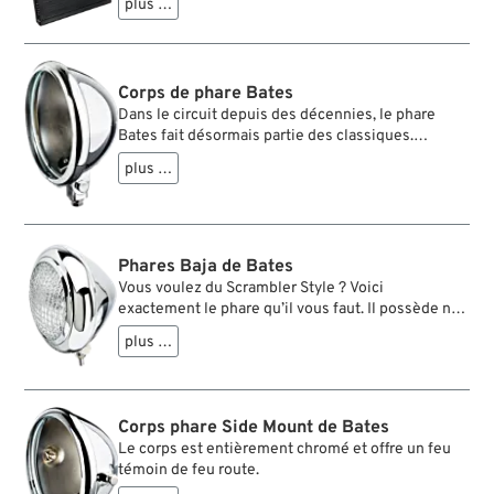
en place et on maintient la pleine avance avec ce
plus …
crochet. Enfantin et très sûr.
Corps de phare Bates
Dans le circuit depuis des décennies, le phare
Bates fait désormais partie des classiques.
L’histoire du bobber et du chopper ne s’envisage
plus …
pas sans lui, leur avenir non plus. Avec voyant bleu
de plein phare.
Phares Baja de Bates
Vous voulez du Scrambler Style ? Voici
exactement le phare qu’il vous faut. Il possède non
seulement le bon look mais aussi une fabrication
plus …
très robuste, nécessaire aux aventures offroad.
Livré complet avec son insert, sa grille de phare et
son support.
Corps phare Side Mount de Bates
Le corps est entièrement chromé et offre un feu
témoin de feu route.