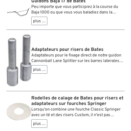
Guidons Baja 17 de Bates
que les adaptateurs soient affectes de forces de
Peu importe que vous participiez à la course du
flexion.
Baja 1000 ou que vous vous baladiez dans la
carrière de graviers du coin, le guidon Bates Baja
plus …
fera parfaitement l’affaire. Mais il fait aussi bonne
figure sur l’asphalte, tout au moins pour le pilote,
car il permet une bonne position de conduite bien
droite. Comme c’est l’usage pour un guidon
offroad, il possède une barre de renfort qui a non
Adaptateurs pour risers de Bates
seulement une fonction stabilisatrice, mais qui est
Adaptateurs pour le fixage direct de notre guidon
très pratique pour la fixation d’un GPS, d’un
Cannonball Lane Splitter sur les barres laterales
support de carte routière, d’une sacoche etc.
des fourches Springer Old Style avec filetages
plus …
internes M20x1,5. Ne qu'utiliser avec des tés de
fourche supérieurs custom, qui - à part de
stabiliser la fourche - doivent offrir de l'appui pour
les risers pour éviter que les adaptateurs soient
affectes de forces de flexion.
Rodelles de calage de Bates pour risers et
adaptateurs sur fourches Springer
Lorsqu'on combine une fourche Classic Springer
avec un té et des risers Custom, il n'est pas
toujours facile de tourner les risers à la bonne
plus …
position pour monter le guidon, malgré