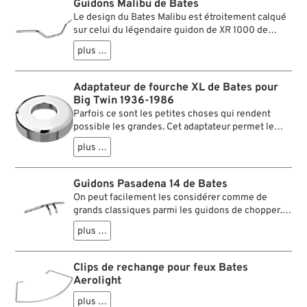
Guidons Malibu de Bates
Le design du Bates Malibu est étroitement calqué
sur celui du légendaire guidon de XR 1000 de
1983/84. Il permet une position de conduite
plus …
adaptée aussi bien au pilotage sportif qu’aux longs
trajets.
Adaptateur de fourche XL de Bates pour
Big Twin 1936-1986
Parfois ce sont les petites choses qui rendent
possible les grandes. Cet adaptateur permet le
montage de fourches télescopiques de Sportster
plus …
dans des cadres de Big Twin jusque 1986. Étant
donné que la colonne de direction des modèles
Sportster est plus longue que sur les cadres de
Guidons Pasadena 14 de Bates
Big Twin, l’axe de colonne dépasse au-delà du té
On peut facilement les considérer comme de
de fourche supérieur. Un adaptateur spécial est
grands classiques parmi les guidons de chopper.
donc nécessaire pour rattraper ce surplus de
Avec leur design sans fioritures, les guidons
longueur. On le place sur le té supérieur par-
plus …
Pasadena ont depuis des décennies un bon look
dessus l’axe de colonne et on se sert de l’écrou
sur des bécanes dépouillées. Ces guidons sont
d’axe pour ajuster le jeu des roulements de
vissés par-dessous le té.
Clips de rechange pour feux Bates
direction.
Aerolight
plus …