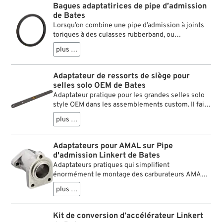
Bagues adaptatirices de pipe d’admission
de Bates
Lorsqu’on combine une pipe d’admission à joints
toriques à des culasses rubberband, ou
inversement, il se forme un espace. On peut
plus …
élégamment le combler avec ces bagues
d’adaptation et obtenir ainsi un bon plan de joint
pour les nouveaux rubberbands.
Adaptateur de ressorts de siège pour
selles solo OEM de Bates
Adaptateur pratique pour les grandes selles solo
style OEM dans les assemblements custom. Il fait
en sorte que les ressorts en spirale sont fixés dans
plus …
la bonne position et avec des écarts correctes lors
de leur emploi avec le LeBeeF ou d'autres
supports à ressorts similaires.
Adaptateurs pour AMAL sur Pipe
d'admission Linkert de Bates
Adaptateurs pratiques qui simplifient
énormément le montage des carburateurs AMAL
sur une Harley classique.
plus …
Kit de conversion d’accélérateur Linkert