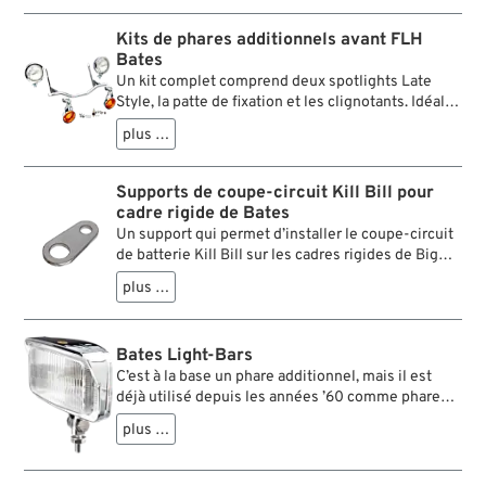
Kits de phares additionnels avant FLH
Bates
Un kit complet comprend deux spotlights Late
Style, la patte de fixation et les clignotants. Idéal
pour ajouter un look de E-Glide classique. Les kits
plus …
contiennent en outre tous les fils et fiches qu'il
faut ainsi qu'un commutateur.
Supports de coupe-circuit Kill Bill pour
cadre rigide de Bates
Un support qui permet d’installer le coupe-circuit
de batterie Kill Bill sur les cadres rigides de Big
Twins.
plus …
Bates Light-Bars
C’est à la base un phare additionnel, mais il est
déjà utilisé depuis les années ’60 comme phare
principal sur les choppers. Parfois même par paire.
plus …
Le design rectangulaire intemporel s’adapte à tous
les types de fourches et toutes les formes de
guidons.