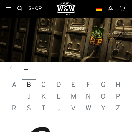
SHOP





A
B
C
D
E
F
G
H
I
J
K
L
M
N
O
P
R
S
T
U
V
W
Y
Z