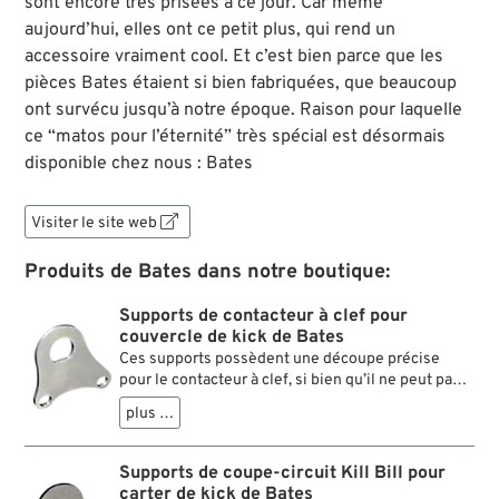
sont encore très prisées à ce jour. Car même
aujourd’hui, elles ont ce petit plus, qui rend un
accessoire vraiment cool. Et c’est bien parce que les
pièces Bates étaient si bien fabriquées, que beaucoup
ont survécu jusqu’à notre époque. Raison pour laquelle
ce “matos pour l’éternité” très spécial est désormais
disponible chez nous : Bates
Visiter le site web

Produits de Bates dans notre boutique:
Supports de contacteur à clef pour
couvercle de kick de Bates
Ces supports possèdent une découpe précise
pour le contacteur à clef, si bien qu’il ne peut pas
tourner lorsqu’on serre l’écrou. Il peut se visser
plus …
dans différentes positions sur les goujons du
couvercle de kick.
Supports de coupe-circuit Kill Bill pour
carter de kick de Bates