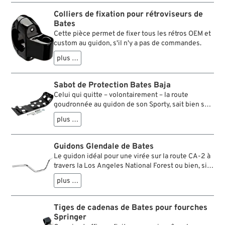
l'utilisation des adaptateurs appropriés. Ces cales
découpées au jet d'eau peuvent être utiles ici.
Colliers de fixation pour rétroviseurs de
Bates
Cette pièce permet de fixer tous les rétros OEM et
custom au guidon, s'il n'y a pas de commandes.
plus …
Sabot de Protection Bates Baja
Celui qui quitte – volontairement – la route
goudronnée au guidon de son Sporty, sait bien sûr
qu’il y a là dehors de vilains petits cailloux qui
plus …
n’attendent qu’une chose, sauter sur le bas du
moteur. Et d’insidieuses irrégularités ou même
des nids de poule, qui tentent de placer la moto en
Guidons Glendale de Bates
contact direct avec le sol. Des branches d’arbres,
Le guidon idéal pour une virée sur la route CA-2 à
de grosses bestioles, des détritus, la route
travers la Los Angeles National Forest ou bien, si
regorge de dangers. Tant mieux pour le motard qui
vous n’êtes pas dans le coin, sur un autre superbe
saura protéger sa machine, grâce au Bates Baja
plus …
parcours dans une autre forêt. Position de
Skid Plate. Simple à monter, il protège le cadre et
conduite détendue, prise en main confortable.
le moteur de rencontres du type inattendu. Les
Parfait pour les vitesses moyennes.
Tiges de cadenas de Bates pour fourches
clients les plus attentifs prêtant attention à notre
Springer
offre, auront peut-être l’impression que la platine