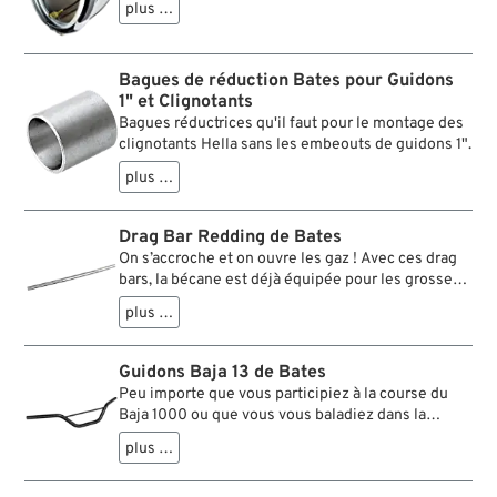
plus …
Bagues de réduction Bates pour Guidons
1" et Clignotants
Bagues réductrices qu'il faut pour le montage des
clignotants Hella sans les embeouts de guidons 1".
plus …
Drag Bar Redding de Bates
On s’accroche et on ouvre les gaz ! Avec ces drag
bars, la bécane est déjà équipée pour les grosses
accélérations. Ils sont baptisés d’après le célèbre
plus …
dragstrip de Redding en Californie. Ces guidons
sont livrés sans moletages et se montent dans
tous les pontets et les risers de Ø1”.
Guidons Baja 13 de Bates
Peu importe que vous participiez à la course du
Baja 1000 ou que vous vous baladiez dans la
carrière de graviers du coin, le guidon Bates Baja
plus …
fera parfaitement l’affaire. Mais il fait aussi bonne
figure sur l’asphalte, tout au moins pour le pilote,