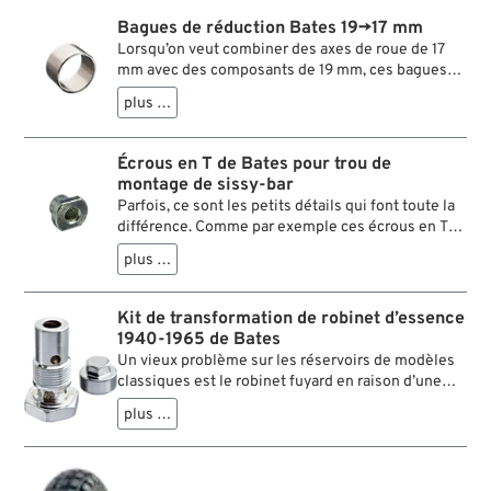
Bagues de réduction Bates 19→17 mm
Lorsqu’on veut combiner des axes de roue de 17
mm avec des composants de 19 mm, ces bagues
de réduction sont très utiles. On peut les insérer
plus …
dans les roulements de roues, dans les biellettes
de fourche Springer, dans les tendeurs de chaîne
etc.
Écrous en T de Bates pour trou de
montage de sissy-bar
Parfois, ce sont les petits détails qui font toute la
différence. Comme par exemple ces écrous en T
de chez Bates. Lorsqu’on veut monter un sissy-bar
plus …
sur un cadre rigide de Big Twin 1936-1957, on le
fait généralement sur les trous de montage des
struts de garde-boue présents sur les platines
Kit de transformation de robinet d’essence
d’axes de roue. Les vis originales sont en principe
1940-1965 de Bates
glissées par derrière à travers ces alésages et sont
Un vieux problème sur les réservoirs de modèles
serrées par devant avec un assez grand écrou
classiques est le robinet fuyard en raison d’une
(taille de clef : 5/8”). Le problème est d’une part
usure et d’un mauvais alignement. C’est difficile à
qu’en raison d’un manque de place et de la
plus …
résoudre et ça peu être dangereux. Ce kit de
longueur de la vis, la roue arrière complète et la
transformation au look authentique pour les
flasque de frein doivent être démontés. D’autre
robinets passant à travers le réservoir, construits
part, le gros écrou externe n’est pas des plus
entre 1940 et 1965, permet de solutionner