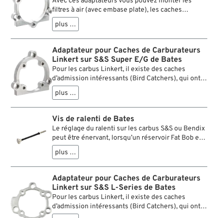
Avec ces adaptateurs vous pouvez monter les
filtres à air (avec embase plate), les caches
d’admission et les cornets du type Bendix, Keihin
plus …
(pre-CV) ou Super B sur les carbus S&S Super E &
G.
Adaptateur pour Caches de Carburateurs
Linkert sur S&S Super E/G de Bates
Pour les carbus Linkert, il existe des caches
d’admission intéressants (Bird Catchers), qui ont
aussi un bon look sur autres carbus. Cet adaptateur
plus …
le permet en un clin d’œil. Proprement usiné CNC
pour un montage parfait. Comme l’alésage des
carbus Linkert est un peu plus petit, l’admission
Vis de ralenti de Bates
d’air est un peu bridée par cet adaptateur. Les
Le réglage du ralenti sur les carbus S&S ou Bendix
amateurs de performance devraient donc prendre
peut être énervant, lorsqu’un réservoir Fat Bob est
ceci en considération.
installé, surtout dans sa version 5 gallons. La vis
plus …
de réglage Bates solutionne ce problème une fois
pour toutes. Elle possède un axe flexible, avec une
grande molette, qui permet un ajustage rapide
Adaptateur pour Caches de Carburateurs
sans aucun tournevis.
Linkert sur S&S L-Series de Bates
Pour les carbus Linkert, il existe des caches
d’admission intéressants (Bird Catchers), qui ont
aussi un bon look sur autres carbus. Cet adaptateur