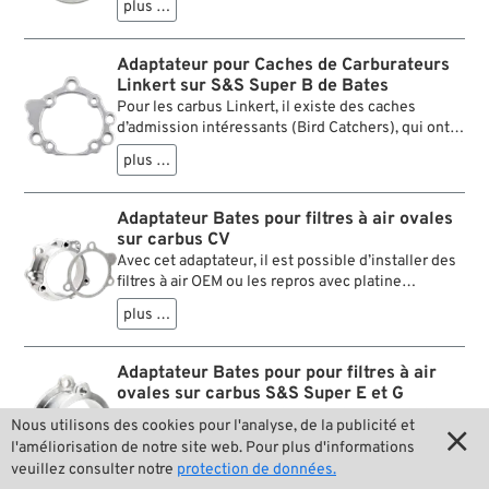
plus …
le permet en un clin d’œil. Proprement usiné CNC
pour un montage parfait. Comme l’alésage des
carbus Linkert est un peu plus petit, l’admission
Adaptateur pour Caches de Carburateurs
d’air est un peu bridée par cet adaptateur. Les
Linkert sur S&S Super B de Bates
amateurs de performance devraient donc prendre
Pour les carbus Linkert, il existe des caches
ceci en considération.
d’admission intéressants (Bird Catchers), qui ont
aussi un bon look sur autres carbus. Cet adaptateur
plus …
le permet en un clin d’œil. Proprement usiné CNC
pour un montage parfait. Comme l’alésage des
carbus Linkert est un peu plus petit, l’admission
Adaptateur Bates pour filtres à air ovales
d’air est un peu bridée par cet adaptateur. Les
sur carbus CV
amateurs de performance devraient donc prendre
Avec cet adaptateur, il est possible d’installer des
ceci en considération.
filtres à air OEM ou les repros avec platine
d’embase déportée en un tour de main. Il est tout
plus …
au moins conçu pour cela, mais vous pouvez bien
sûr vous en servir pour monter n'importe quel
filtre à air, cache carbu ou écope d'air avec schéma
Adaptateur Bates pour pour filtres à air
des vis Tillotson, Bendix ou Keihin. Utile aussi
ovales sur carbus S&S Super E et G
avec les réservoirs larges ou rabaissés, comme il
Et si on donnait un peu de style classique de la
Nous utilisons des cookies pour l'analyse, de la publicité et
positionne le filtre à air à 21 mm plus à la droite.

Factory à son carbu S&S Super E ou G ? Avec cet
l'améliorisation de notre site web. Pour plus d'informations
adaptateur, il est possible d’installer des filtres à
plus …
veuillez consulter notre
protection de données.
air OEM ou les repros avec platine d’embase