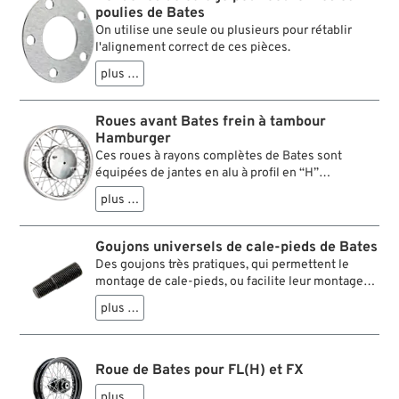
poulies de Bates
On utilise une seule ou plusieurs pour rétablir
l'alignement correct de ces pièces.
plus …
Roues avant Bates frein à tambour
Hamburger
Ces roues à rayons complètes de Bates sont
équipées de jantes en alu à profil en “H”
particulièrement légères ainsi que de freins à
plus …
tambour Hamburger, tels qu'on les trouvait à
l'origine sur les XL 1964-1972 et les premières
Super Glides. Idéales pour les projets de
Goujons universels de cale-pieds de Bates
restauration, elles font également bonne figure
Des goujons très pratiques, qui permettent le
sur les choppers classiques et autres motos
montage de cale-pieds, ou facilite leur montage
customisées.
dans des endroits difficile d’accès. On peut
plus …
d’ailleurs les raccourcir à la longueur souhaitée.
Roue de Bates pour FL(H) et FX
plus …