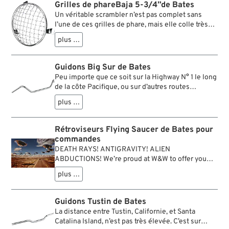
car il permet une bonne position de conduite bien
Grilles de phareBaja 5-3/4”de Bates
droite. Comme c’est l’usage pour un guidon
Un véritable scrambler n’est pas complet sans
offroad, il possède une barre de renfort qui a non
l’une de ces grilles de phare, mais elle colle très
seulement une fonction stabilisatrice, mais qui est
bien au look d’autres motos en livrée “Six Days”.
très pratique pour la fixation d’un GPS, d’un
plus …
Elle se monte en quelques minutes sur le cerclage
support de carte routière, d’une sacoche etc.
de phares Bates ou similaires.
Guidons Big Sur de Bates
Peu importe que ce soit sur la Highway N° 1 le long
de la côte Pacifique, ou sur d’autres routes
panoramiques de cette planète, le guidon Big Sur
plus …
contribue à ce que la virée soit parfaite. La
position de conduite et celle des mains sont
conçus pour le grand confort, si bien que les
Rétroviseurs Flying Saucer de Bates pour
bikers sauront apprécier le design de ce guidon
commandes
même au bout de plusieurs centaines de miles.
DEATH RAYS! ANTIGRAVITY! ALIEN
ABDUCTIONS! We’re proud at W&W to offer you
the first ever V-Twin propelled flying saucer to
plus …
avoid CLOSE ENCOUNTERS! We pulled this
unknown shiny object from its orbit down to our
own Area 42 and reaccelerated it again into outer
Guidons Tustin de Bates
space as a REAR VIEW MIRROR! ZAP! CRUNCH!
La distance entre Tustin, Californie, et Santa
SHRIEK! It comes in two WEIRD sizes, and two
Catalina Island, n’est pas très élevée. C’est sur
ALIEN surface coatings: black and chrome. Pas