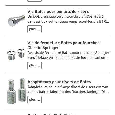
Vis Bates pour pontets de risers
Un look classique en un tour de clef. Ces vis à 6
pans au look authentique remplacent les vis BTR
généralement livrées avec les pontets des dog
plus …
bones, des Flanders ou de divers autres risers.
Vis de fermeture Bates pour fourches
Classic Springer
Ces vis de fermeture Bates pour fourches Springer
avec filetage en haut des bras de fourche, ont un
filetage plus long pour permettre un ajustement à
plus …
fleur avec le haut du té de fourche. Cela améliore
considérablement l'apparence de cet assemblage
! Il suffit de les visser dans les bras de la fourche
Adaptateurs pour risers de Bates
et de les fixer dans la position souhaitée avec de la
Adaptateurs pour le fixage direct de risers custom
Loctite de résistance moyenne. D'un point de vue
sur les barres laterales des fourches Springer Old
esthétique, les vis de fermeture Bates s'adaptent
Style avec filetages internes M20x1,5. Ne
à toutes les fourches Springer et à tous les tés de
plus …
qu'utiliser avec des tés de fourche supérieurs
fourche de l'époque. Elles sont fabriquées en acier
custom, qui - à part de stabiliser la fourche -
et disponibles en finition parkerisée ou chromée.
doivent offrir de l'appui pour les risers pour éviter