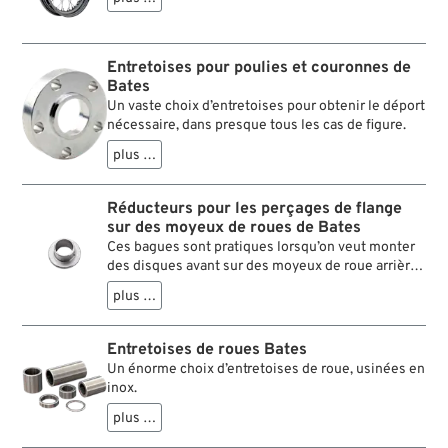
Entretoises pour poulies et couronnes de
Bates
Un vaste choix d’entretoises pour obtenir le déport
nécessaire, dans presque tous les cas de figure.
plus …
Réducteurs pour les perçages de flange
sur des moyeux de roues de Bates
Ces bagues sont pratiques lorsqu’on veut monter
des disques avant sur des moyeux de roue arrière
avec des perçages de flange de 3/8” et 7/16”. Elles
plus …
réduisent le diamètre intérieur à 5/16” ou à 3/8”,
si bien que les vis des disques de freins sont bien
centrées.
Entretoises de roues Bates
Un énorme choix d’entretoises de roue, usinées en
inox.
plus …