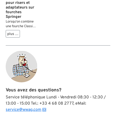
pour risers et
adaptateurs sur
fourches
Springer
Lorsqu'on combine
une fourche Classic
Springer avec un té
plus …
et des risers
Custom, il n'est pas
toujours facile de
tourner les risers à
la bonne position
pour monter le
guidon, malgré
l'utilisation des
adaptateurs
appropriés. Ces
cales découpées au
jet d'eau peuvent
Vous avez des questions?
être utiles ici.
Service téléphonique Lundi - Vendredi 08:30 - 12:30 /
13:00 - 15:00 Tel.: +33 4 68 08 27 77, eMail:
service@wwag.com