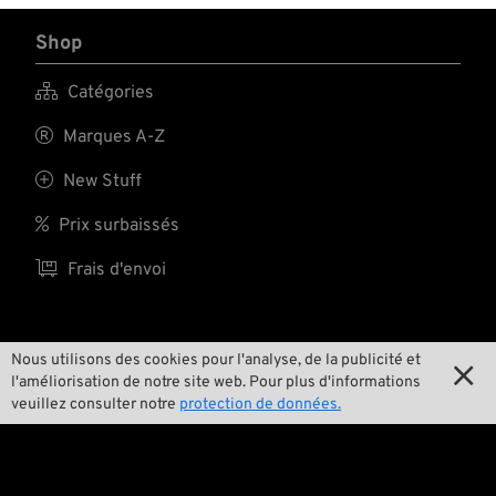
Shop

Catégories

Marques A-Z

New Stuff

Prix surbaissés

Frais d'envoi
L'équipe
Nous utilisons des cookies pour l'analyse, de la publicité et

l'améliorisation de notre site web. Pour plus d'informations
veuillez consulter notre
protection de données.

Contact

Environnement et durabilité
