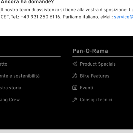
Ancora ha domande?
e chiudere richiede solo qualche secondo
Il nostro team di assistenza si tiene alla vostra disposizione:
riproduzioni autentiche sono state realiz
seguendo fedelmente i modelli originali e
CET, Tel.: +49 931 250 61 16. Parliamo italiano. eMail:
service
benissimo su ogni americana classica.
Pan-O-Rama
tto

Product Specials
te e sostenibilità

Bike Features
tra storia

Eventi
ing Crew

Consigli tecnici