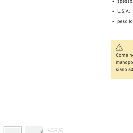
spessor
U.S.A.
peso lo
Come nei
manopol
siano ad