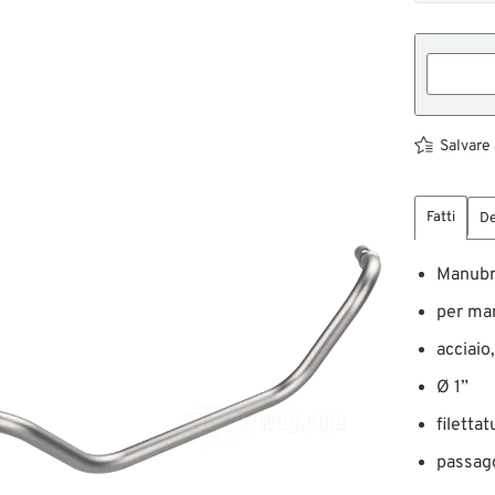
Salvare 
Fatti
De
Manubr
per ma
acciaio
Ø 1”
filetta
passagg