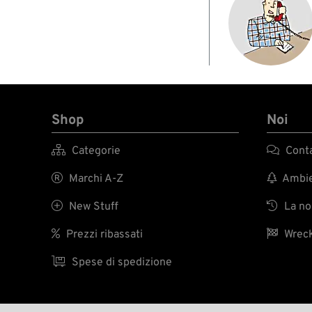
Shop
Noi

Categorie

Conta

Marchi A-Z

Ambien

New Stuff

La nos

Prezzi ribassati

Wreck

Spese di spedizione