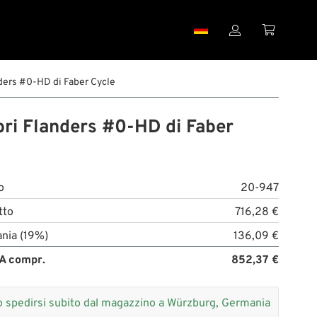


ders #0-HD di Faber Cycle
ri Flanders #0-HD di Faber
o
20-947
tto
716,28 €
nia (19%)
136,09 €
A compr.
852,37 €
 spedirsi subito dal magazzino a Würzburg, Germania