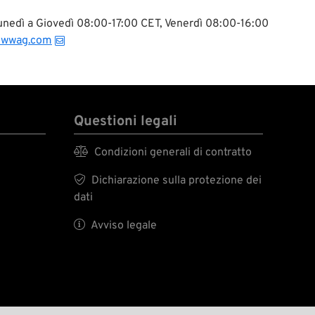
. Queste
 Lunedì a Giovedì 08:00-17:00 CET, Venerdì 08:00-16:00
zate
 stanno
@wwag.com
Questioni legali

Condizioni generali di contratto

Dichiarazione sulla protezione dei
dati

Avviso legale