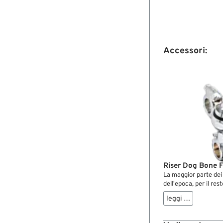
Accessori:
Riser Dog Bone F
La maggior parte dei
dell'epoca, per il rest
Flanders con riser e 
leggi …
la loro l'introduzione
divennero un successo
e l’eccellente sedut