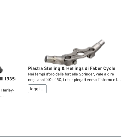
Piastra Stelling & Hellings di Faber Cycle
Nei tempi d’oro delle forcelle Springer, vale a dire
li 1935-
negli anni ’40 e ’50, i riser piegati verso l’interno e le
piastre forcella in linea di Stelling & Hellings erano il
leggi …
i Harley-
non plus ultra. Erano proprio i pezzi giusti per
spiccare alla grande in mezzo a un gruppo di
Knucklehead e Flathead. Gli esemplari originali oggi
rcella
sono pressoché introvabili, per cui queste
inare
riproduzioni perfette colmano una vera lacuna per le
ità del
classiche high performance. Sono realizzati in
maniera accurata – anche nei dettagli – e pronti per
essere montati. La selezione comprende versioni sia
strette che larghe del rispettivo tipo di piastra