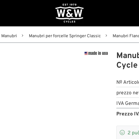
Manubri
Manubri per forcelle Springer Classic
Manubri Flan
Manub
Cycle
№ Articol
prezzo ne
IVA Germa
Prezzo IV

2
può