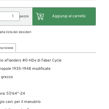
pezzo
alla lista dei desideri
scrizione
io »Flanders #0-HD« di Faber Cycle
nopole 1935-1948 modificate
, grezzo
tura: 57/64”-24
io cavi: per il manubrio