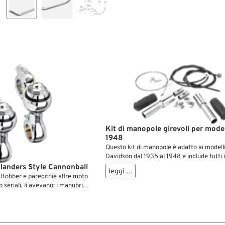
Kit di manopole girevoli per model
1948
Questo kit di manopole è adatto ai modell
Davidson dal 1935 al 1948 e include tutti i
componenti necessari per revisionare
landers Style Cannonball
leggi …
correttamente l’interno del manubrio a fo
 Bobber e parecchie altre moto
Springer. Con questo kit è possibile riprist
o seriali, li avevano: i manubri
completamente la funzionalità e l’operativ
piastre forcella combinati. Dopo
manubrio....
 negli anni ’40, questi accessori
 strepitoso grazie al look cool
a che procuravano. Queste