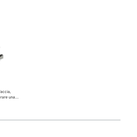
forcella.
faccia,
erare una
rezza
 fine degli
se. A
basso sul
ente non
fre quasi
zza. Aprire