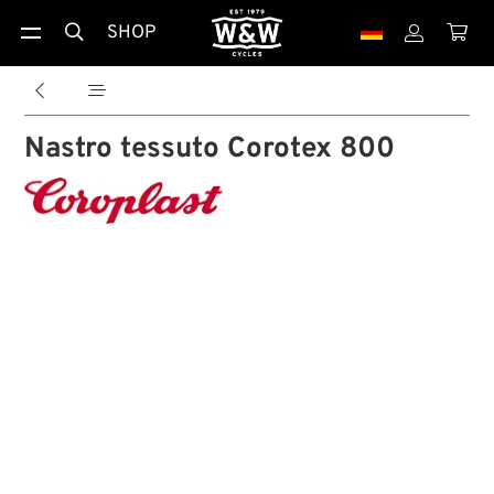
SHOP





Nastro tessuto Corotex 800