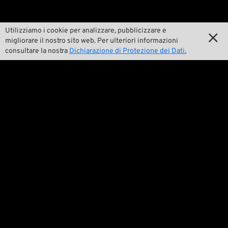
Pan-O-Rama
Utilizziamo i cookie per analizzare, pubblicizzare e

migliorare il nostro sito web. Per ulteriori informazioni

Product Specials
consultare la nostra
Dichiarazione di Protezione dei Dati.

Bike Features

Eventi

Consigli tecnici
Questioni legali

Condizioni generali di contratto

Dichiarazione sulla protezione dei dati

Avviso legale