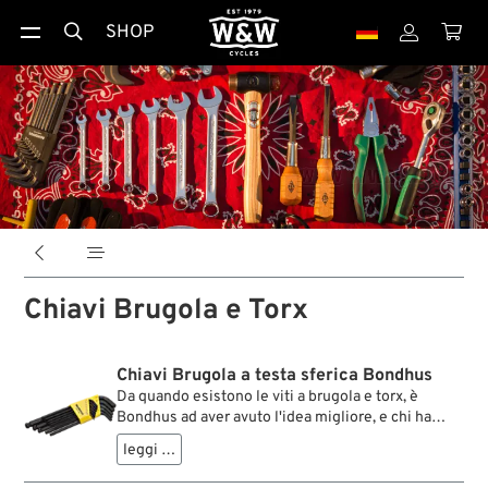
SHOP





Chiavi Brugola e Torx
Chiavi Brugola a testa sferica Bondhus
Da quando esistono le viti a brugola e torx, è
Bondhus ad aver avuto l'idea migliore, e chi ha
lavorato una volta con queste chiavi, difficilmente
leggi …
potrà immaginare di farne a meno. La sfericità
della testa permette di operare con chiavi a