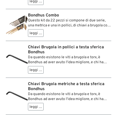
leggi …
teste su ambo le estremità della chiave permette
di intervenire senza problemi sulle viti di
sicurezza Torx. Ma funziona anche con le teste
Bondhus Combo
delle viti Torx normali.
Questo kit da 22 pezzi si compone di due serie,
una metrica e una in pollici, di chiavi a brugola con
testa sferica. Per proteggerle dalla corrosione e
leggi …
per poterle distinguere meglio sono state cromate
oro (le metriche) e argento (pollici).
Chiavi Brugola in pollici a testa sferica
Bondhus
Da quando esistono le viti a brugola e torx, è
Bondhus ad aver avuto l'idea migliore, e chi ha
lavorato una volta con queste chiavi, difficilmente
leggi …
potrà immaginare di farne a meno. La sfericità
della testa permette di operare con chiavi a
brugola e torx anche nei punti di più difficile
Chiavi Brugola metriche a testa sferica
accesso, perché si è operativi anche ad una
Bondhus
angolatura di 25°.
Da quando esistono le viti a brugola e torx, è
Bondhus ad aver avuto l'idea migliore, e chi ha
lavorato una volta con queste chiavi, difficilmente
leggi …
potrà immaginare di farne a meno. La sfericità
della testa permette di operare con chiavi a