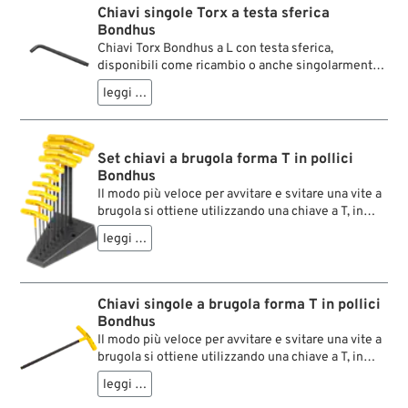
brugola e torx anche nei punti di più difficile
Chiavi singole Torx a testa sferica
accesso, perché si è operativi anche ad una
Bondhus
angolatura di 25°.
Chiavi Torx Bondhus a L con testa sferica,
disponibili come ricambio o anche singolarmente.
Le misure Torx sono indicate con una “T” e non
leggi …
seguono né il sistema metrico né quello imperiale.
Il profilo Torx trasmette fino al 40 % di coppia in
più rispetto ai profili esagonali interni (Allen) di
dimensioni simili.
Set chiavi a brugola forma T in pollici
Bondhus
Il modo più veloce per avvitare e svitare una vite a
brugola si ottiene utilizzando una chiave a T, in
particolare quando questa possiede una testa
leggi …
sferica (dal 5/32”) brevettata Balldriver della ditta
Bondhus. In 10 grandezze, 3/32”–3/8”.
Chiavi singole a brugola forma T in pollici
Bondhus
Il modo più veloce per avvitare e svitare una vite a
brugola si ottiene utilizzando una chiave a T, in
particolare quando questa possiede una testa
leggi …
sferica (dal 5/32”) brevettata Balldriver della ditta