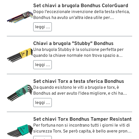
brugola e torx anche nei punti di più difficile
Set chiavi a brugola Bondhus ColorGuard
accesso, perché si è operativi anche ad una
Dopo l'eccezionale invenzione della testa sferica,
angolatura di 25°.
Bondhus ha avuto un'altra idea utile per
semplificare l'impiego degli utensili. Dotata di vari
leggi …
colori, in questa serie di chiavi a brugola si afferra
subito quella giusta, contrassegnata per di più
dall'indicazione della misura. Le chiavi contenute
Chiavi a brugola "Stubby" Bondhus
in questo set sono più lunghe delle brugole
Una brugola Stubby è la soluzione perfetta per
normali. Inoltre la loro superficie presenta una
quando la chiave normale non trova spazio a
eccezionale protezione anticorrosiva. >Gran bella
sufficienza. In pollici.
cosa!
leggi …
Set chiavi Torx a testa sferica Bondhus
Da quando esistono le viti a brugola e torx, è
Bondhus ad aver avuto l'idea migliore, e chi ha
lavorato una volta con queste chiavi, difficilmente
leggi …
potrà immaginare di farne a meno. La sfericità
della testa permette di operare con chiavi a
brugola e torx anche nei punti di più difficile
Set chiavi Torx Bondhus Tamper Resistant
accesso, perché si è operativi anche ad una
Per fortuna non si incontrano tutti i giorni le viti di
angolatura di 25°.
sicurezza Torx. Se però capita, è bello avere pronto
l'attrezzo giusto. Un foro presente al centro delle