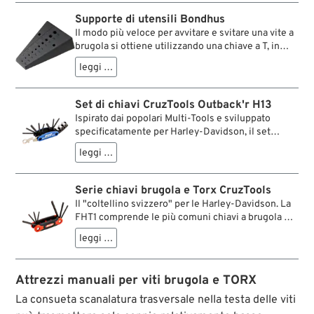
Bondhus. In 10 grandezze, 3/32”–3/8”.
Supporte di utensili Bondhus
Il modo più veloce per avvitare e svitare una vite a
brugola si ottiene utilizzando una chiave a T, in
particolare quando questa possiede una testa
leggi …
sferica (dal 5/32”) brevettata Balldriver della ditta
Bondhus. In 10 grandezze, 3/32”–3/8”.
Set di chiavi CruzTools Outback'r H13
Ispirato dai popolari Multi-Tools e sviluppato
specificatamente per Harley-Davidson, il set
Outback'r H13 è un vero e proprio fagotto di
leggi …
funzioni. L’intera attrezzatura è lunga solo 90 mm ,
leggera 250 g e si adatta a qualsiasi tasca del
pantalone.
Serie chiavi brugola e Torx CruzTools
Il "coltellino svizzero" per le Harley-Davidson. La
FHT1 comprende le più comuni chiavi a brugola e
Torx, realizzate in acciaio forgiato e temprato.
leggi …
Sono sistemate in una pratica cassa di plastica ed
apribili a qualsiasi angolatura richiesta dal lavoro
del momento.
Attrezzi manuali per viti brugola e TORX
La consueta scanalatura trasversale nella testa delle viti