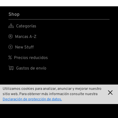
Shop

Categorías

Marcas A-Z

New Stuff

Precios reducidos

Gastos de envío
Utilizamos cookies para analizar, anunciar y mejorar nuestro
Nosotros

sitio web. Para obtener más información consulte nuestra
Declaración de protección de datos.

Contactar

Medio ambiente y sostenibilidad