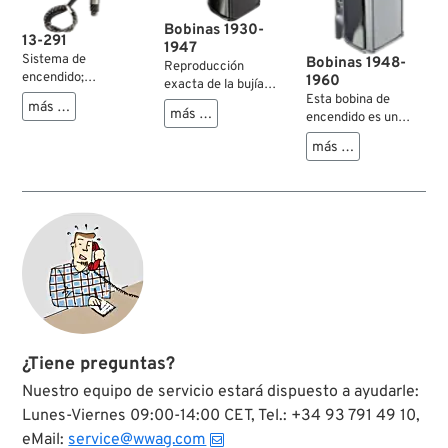
Bobinas 1930-
13-291
1947
Sistema de
Bobinas 1948-
Reproducción
encendido;
1960
exacta de la bujía
apropiado para Big
Esta bobina de
angulosa tal como la
más …
Twin OHV 1936-
más …
encendido es un
utilizaba la factoría
1946; acero,
reemplazo exacto
en todos sus
más …
galvanizado en zinc-
para los modelos
modelos de los años
níquel mate /
Harley-Davidson Big
1930-1947.
cromado; reemplaza
Twin de 1948 a
OEM HD 32505-36
1960. Genera el
y 32575-37; peso
voltaje necesario
bruto: 921 g
para una ignición
fiable de las bujías,
asegurando un
funcionamiento del
motor suave y
estable.
¿Tiene preguntas?
Nuestro equipo de servicio estará dispuesto a ayudarle:
Lunes-Viernes 09:00-14:00 CET, Tel.: +34 93 791 49 10,
eMail:
service@wwag.com