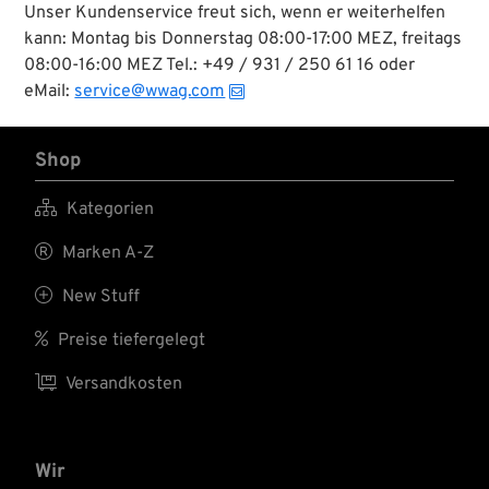
Unser Kundenservice freut sich, wenn er weiterhelfen
kann: Montag bis Donnerstag 08:00-17:00 MEZ, freitags
08:00-16:00 MEZ Tel.: +49 / 931 / 250 61 16 oder
eMail:
service@wwag.com
Shop

Kategorien

Marken A-Z

New Stuff

Preise tiefergelegt

Versandkosten
Wir