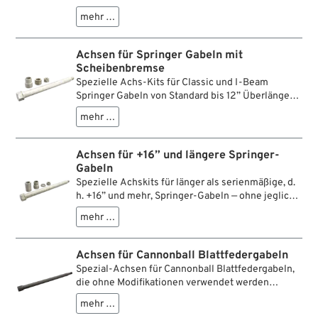
passt ein 11/16" Timken-Lager natürlich nicht.
verwendet werden kann, insbesondere für
Andererseits passt ein einheitlicher Durchmesser
mehr …
Cannonball MAG-12 Räder.
sehr gut zu den originalen Sternnaben-
Lagerhülsen, da diese Hülsen die Achse nur auf
Achsen für Springer Gabeln mit
den ersten 3/4" berühren (die andere Seite lagert
Scheibenbremse
auf dem bremsseitigen Distanzstück). Bei zu viel
Spezielle Achs-Kits für Classic und I-Beam
Seitenspiel der Nabe können kleine
Springer Gabeln von Standard bis 12” Überlänge
Modifikationen notwendig werden.
mit Trommel-auf-Scheibe Umbaukit und Custom-
mehr …
Rädern.
Achsen für +16” und längere Springer-
Gabeln
Spezielle Achskits für länger als serienmäßige, d.
h. +16” und mehr, Springer-Gabeln — ohne jegliche
Modifikationen.
mehr …
Achsen für Cannonball Blattfedergabeln
Spezial-Achsen für Cannonball Blattfedergabeln,
die ohne Modifikationen verwendet werden
können, vor allem mit Cannonball MAG-12 Rädern
mehr …
und Rädern mit Kegelrollen-Starnabe.