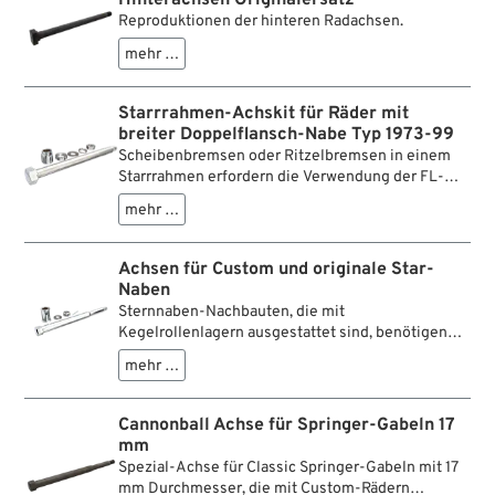
Hinterachsen Originalersatz
Reproduktionen der hinteren Radachsen.
mehr …
Starrrahmen-Achskit für Räder mit
breiter Doppelflansch-Nabe Typ 1973-99
Scheibenbremsen oder Ritzelbremsen in einem
Starrrahmen erfordern die Verwendung der FL-
Radnaben ab Baujahr 1973. Dieser Achskit macht
mehr …
den Umbau zu einer einfachen Angelegenheit.
Kompletter Kit.
Achsen für Custom und originale Star-
Naben
Sternnaben-Nachbauten, die mit
Kegelrollenlagern ausgestattet sind, benötigen
ein einheitliches 11/16"-Achsmittelteil. Harley
mehr …
Davidson Achsen für Sternnaben (alle Knuckles
und Pans, SV Big Twins 1937-1966, 750 Twins 1937-
1951 hinten, 1966 Shovels) haben ein Mittelteil, bei
Cannonball Achse für Springer-Gabeln 17
dem nur die ersten 1-1/4" einen Ø von 11/16"
mm
haben, während der Rest im Durchmesser
Spezial-Achse für Classic Springer-Gabeln mit 17
reduziert ist. Auf diesen reduzierten Durchmesser
mm Durchmesser, die mit Custom-Rädern