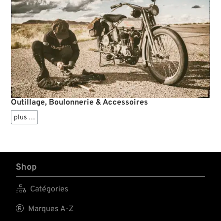
Outillage, Boulonnerie & Accessoires
plus …
Shop

Catégories

Marques A-Z