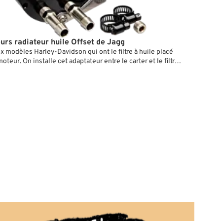
urs radiateur huile Offset de Jagg
x modèles Harley-Davidson qui ont le filtre à huile placé
oteur. On installe cet adaptateur entre le carter et le filtre.
struction il évite le contact entre filtre et capteur. Un
e est incorporé.