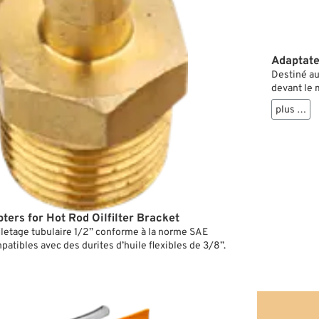
Adaptate
Destiné au
devant le m
Dû à sa con
plus …
thermostat
ters for Hot Rod Oilfilter Bracket
iletage tubulaire 1/2” conforme à la norme SAE
atibles avec des durites d’huile flexibles de 3/8”.