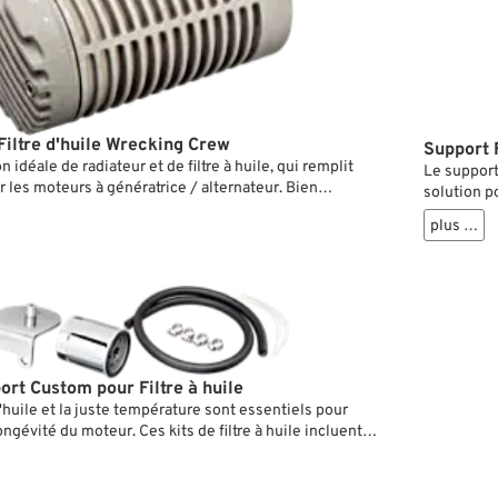
Filtre d'huile Wrecking Crew
Support 
idéale de radiateur et de filtre à huile, qui remplit
Le support
r les moteurs à génératrice / alternateur. Bien
solution po
 aussi s'installer en lieu et place de la génératrice sur
avec une p
plus …
sont équipés d'origine et qui ne nécessitent pas de
endroit ad
rge permanent, lorsqu'elles possèdent par exemple
boulonnée
s’installer
ort Custom pour Filtre à huile
'huile et la juste température sont essentiels pour
ongévité du moteur. Ces kits de filtre à huile incluent la
tre et sont installés en plein vent de sorte que l'huile
antage pendant qu'il passe par le filtre.