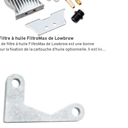
Filtre à huile FiltroMax de Lowbrow
 de filtre à huile FiltroMax de Lowbrow est une bonne
ur la fixation de la cartouche d’huile optionnelle. Il est livré
atte à souder, que l’on peut installer à n’importe quel
apté du cadre. Si vous préférez opter pour une fixation
, vous pouvez commander une patte séparément, qui
a sur le support moteur avant.