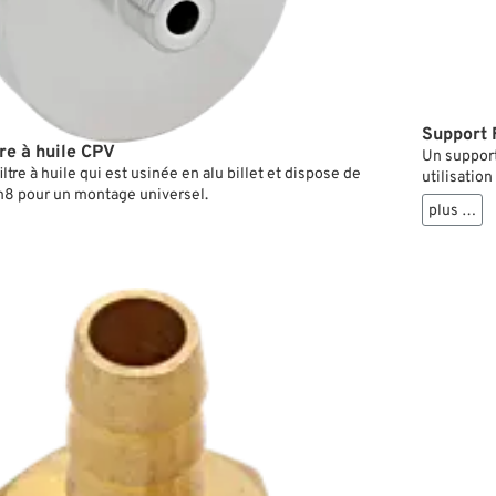
Support F
tre à huile CPV
Un support
iltre à huile qui est usinée en alu billet et dispose de
utilisation
m8 pour un montage universel.
fixation p
plus …