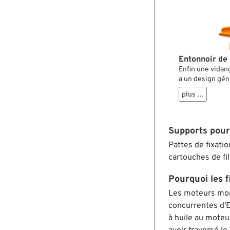
Entonnoir de
Enfin une vidang
a un design gén
Davidson avec ca
plus …
avant de la chan
même quand on 
peut le laisser 
Supports pour 
Pattes de fixatio
cartouches de fil
Pourquoi les f
Les moteurs mono
concurrentes d'E
à huile au moteu