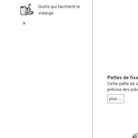
Outils qui facilitent le
vidange

Pattes de fix
Cette patte de s
précise des piè
correspond exact
plus …
ainsi positionné