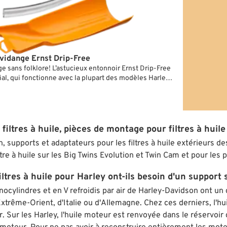
 vidange Ernst Drip-Free
e sans folklore! L’astucieux entonnoir Ernst Drip-Free
ial, qui fonctionne avec la plupart des modèles Harley-
rtouche de filtre. Il permet donc de vider la cartouche
ger, ou bien de remplir l’huile, sans en verser à côté,
manque de place. Grâce au crochet de suspension, on
s’égoutter et ensuite le ranger.
filtres à huile, pièces de montage pour filtres à huile
n, supports et adaptateurs pour les filtres à huile extérieurs d
tre à huile sur les Big Twins Evolution et Twin Cam et pour les
iltres à huile pour Harley ont-ils besoin d'un support
cylindres et en V refroidis par air de Harley-Davidson ont un c
xtrême-Orient, d'Italie ou d'Allemagne. Chez ces derniers, l'hu
r. Sur les Harley, l'huile moteur est renvoyée dans le réservo