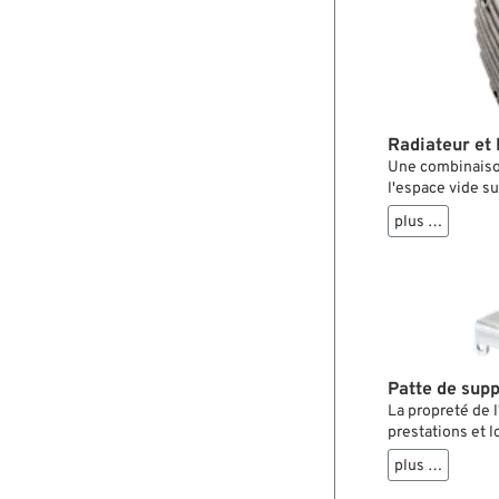
Radiateur et 
Une combinaison 
l'espace vide su
entendu, il peut
plus …
les H-D qui en 
système de cha
une magnéto.
Patte de supp
La propreté de l
prestations et l
cartouche de fil
plus …
est refroidi d'av