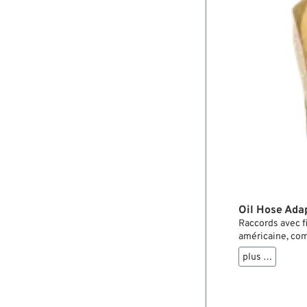
Oil Hose Adap
Raccords avec f
américaine, comp
plus …