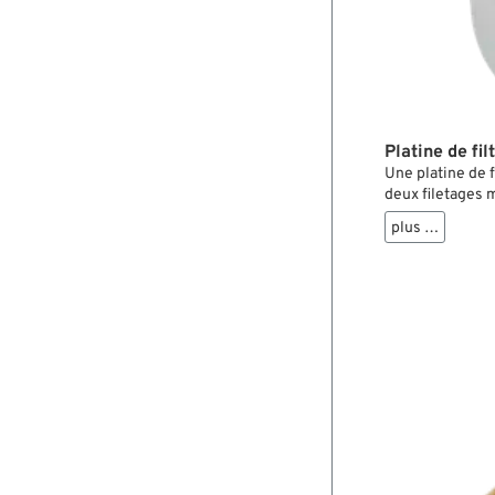
Platine de fil
Une platine de f
deux filetages 
plus …