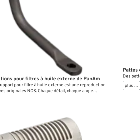
Pattes 
Des patte
ations pour filtres à huile externe de PanAm
upport pour filtre à huile externe est une reproduction
plus …
ces originales NOS. Chaque détail, chaque angle
ement au modèle original, si bien que le filtre est
 sur la moto comme il se doit.