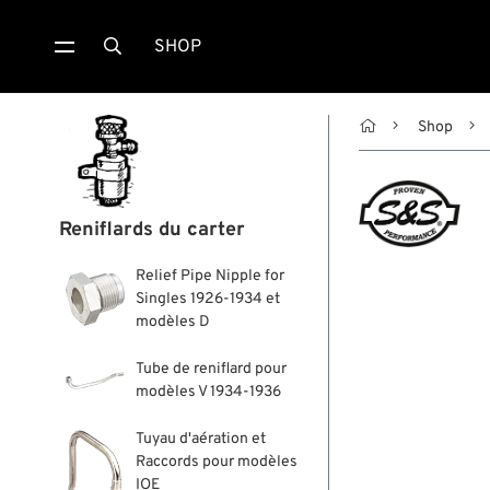
SHOP


Shop
Reniflards du carter
Relief Pipe Nipple for
Singles 1926-1934 et
modèles D
Tube de reniflard pour
modèles V 1934-1936
Tuyau d'aération et
Raccords pour modèles
IOE