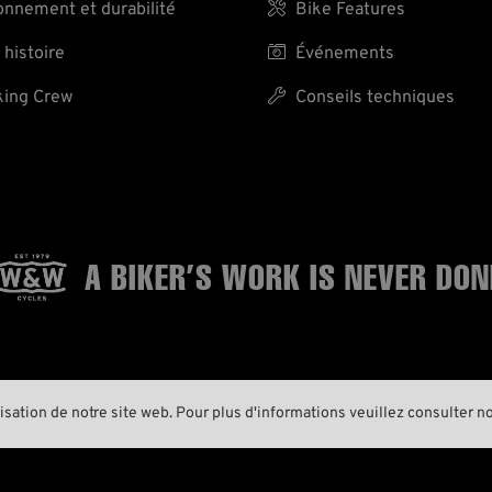
nnement et durabilité

Bike Features
 histoire

Événements
ing Crew

Conseils techniques
A BIKER’S WORK
IS NEVER DON



risation de notre site web. Pour plus d'informations veuillez consulter n