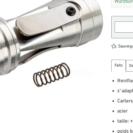
Würzbur
Sauvegar
Faits
De
Renifl
s' adap
Carter
acier
taille:
poids b