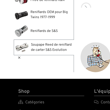
Filtre de reniflard K&N

Reniflards OEM pour Big
Twins 1977-1999
Reniflards de S&S
Soupape Reed de reniflard
de carter S&S Evolution

Shop
L'équi

Catégories

Cont