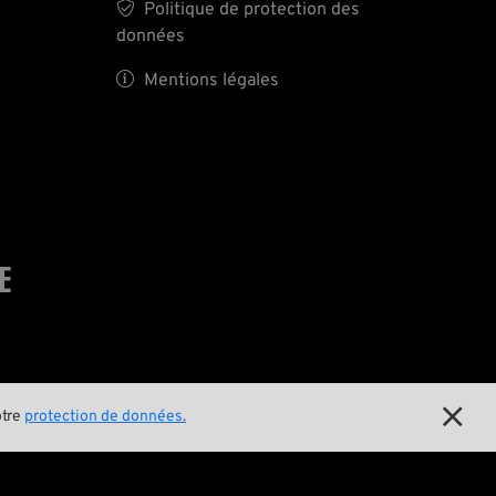

Politique de protection des
données

Mentions légales
E

otre
protection de données.