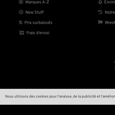

Marques A-Z

Enviro

New Stuff

Notre

Prix surbaissés

Wreck

Frais d'envoi
Nous utilisons des cookies pour l'analyse, de la publicité et l'amélio
ID 51178