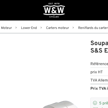
Moteur
Lower End
Carters moteur
Reniflards du carter
Soupa
S&S E
Référenc
prix HT
TVA Allem
Prix TVA i

5
prê