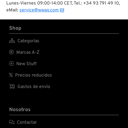
Lunes-Viernes 09:00-14:00 CET, Tel.: +34 93 791 49 10,
eMail:
service@wwag.com
Shop

Categorías

Marcas A-Z

New Stuff

Precios reducidos

Gastos de envío
Nosotros

Contactar