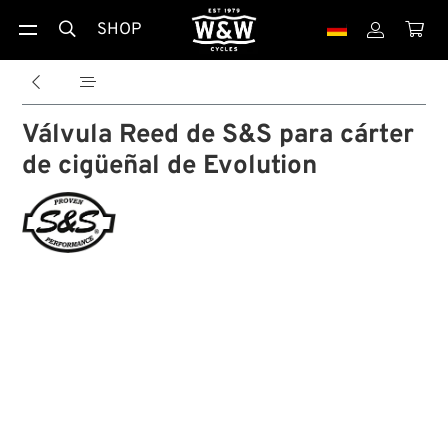
SHOP





Válvula Reed de S&S para cárter
de cigüeñal de Evolution