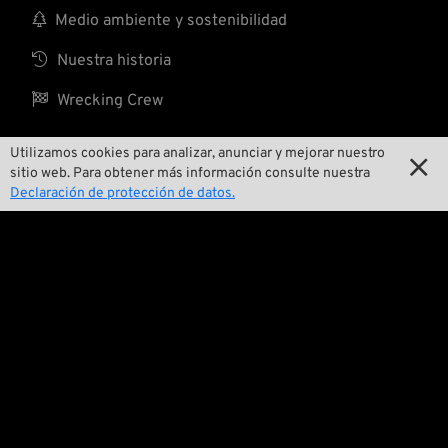

Medio ambiente y sostenibilidad

Nuestra historia

Wrecking Crew
Utilizamos cookies para analizar, anunciar y mejorar nuestro

sitio web. Para obtener más información consulte nuestra
Pan-O-Rama
Declaración de protección de datos.

Presentaciones especiales de productos

Galería de motos

Eventos

Consejos técnicos
Cuestiones legales