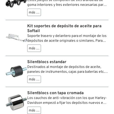
Estos juegos se componen de tres arandelas de
goma interiores y tres exteriores necesarias para
el montaje de los depósitos de aceite de los
más …
modelos K/KH y XLH de 1952-1966.
Kit soportes de depósito de aceite para
Softail
Soporte trasero y delantero para el montaje de los
depósitos de aceite originales o similares. Para
todos los chasis OEM o de réplica de los modelos
más …
Softail.
Silentblocs estandar
Destinados al montaje de depósitos de aceite,
paneles de instrumentos, cajas para baterías etc.
en muchos modelos Harley.
más …
Silentblocs con tapa cromada
Los cauchos de anti-vibración con los que Harley-
Davidson empezó a fijar los depósitos nuevos en
1965 de los Big Twins de 4 marchas tienen un
más …
aspecto muy técnico. ¿Como entonces os gustaría