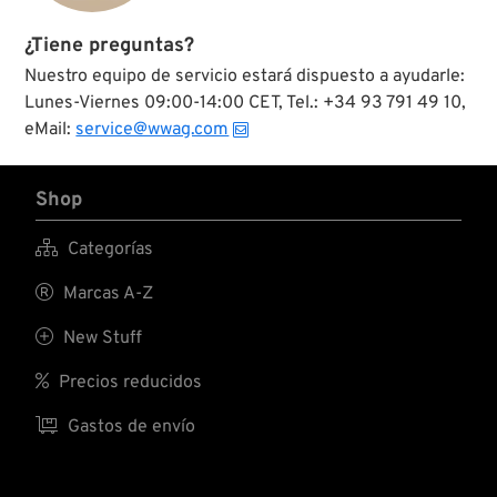
¿Tiene preguntas?
Nuestro equipo de servicio estará dispuesto a ayudarle:
Lunes-Viernes 09:00-14:00 CET, Tel.: +34 93 791 49 10,
eMail:
service@wwag.com
Shop

Categorías

Marcas A-Z

New Stuff

Precios reducidos

Gastos de envío