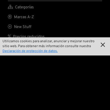

Categorías

Marcas A-Z

New Stuff

Precios reducidos
Utilizamos cookies para analizar, anunciar y mejorar nuestro


Gastos de envío
sitio web. Para obtener más información consulte nuestra
Declaración de protección de datos.
Nosotros

Contactar

Medio ambiente y sostenibilidad

Nuestra historia

Wrecking Crew