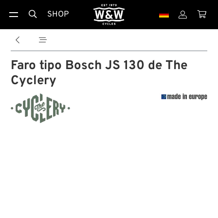
SHOP





Faro tipo Bosch JS 130 de The
Cyclery