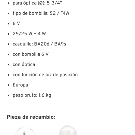
para óptica (Ø): 5-3/4”
tipo de bombilla: S2 / T4W
6 V
25/25 W + 4 W
casquillo: BA20d / BA9s
con bombilla 6 V
con óptica
con función de luz de posición
Europa
peso bruto: 1.6 kg
Pieza de recambio: