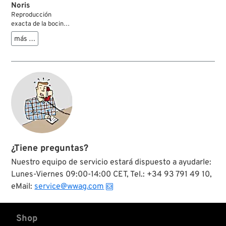
Noris
Reproducción
exacta de la bocina
de la marca alemana
más …
como fueron usadas
en los años veinte y
treinta.
¿Tiene preguntas?
Nuestro equipo de servicio estará dispuesto a ayudarle:
Lunes-Viernes 09:00-14:00 CET, Tel.: +34 93 791 49 10,
eMail:
service@wwag.com
Shop