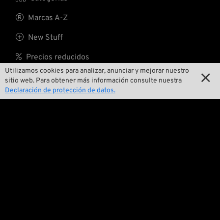

Marcas A-Z

New Stuff

Precios reducidos
Utilizamos cookies para analizar, anunciar y mejorar nuestro


Gastos de envío
sitio web. Para obtener más información consulte nuestra
Declaración de protección de datos.
Nosotros

Contactar

Medio ambiente y sostenibilidad

Nuestra historia

Wrecking Crew