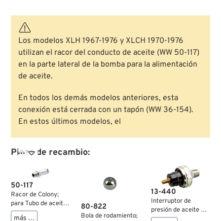
Los modelos XLH 1967-1976 y XLCH 1970-1976
utilizan el racor del conducto de aceite (WW 50-117)
en la parte lateral de la bomba para la alimentación
de aceite.
En todos los demás modelos anteriores, esta
conexión está cerrada con un tapón (WW 36-154).
En estos últimos modelos, el
Pieza de recambio:

50-117
13-440
Racor de Colony;
Interruptor de
para Tubo de aceite;
80-822
presión de aceite de
para tubos de DI
Bola de rodamiento;
más …
Accel; apropiado