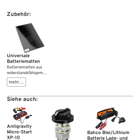
Zubehör:
Universale
Batteriematten
Batteriematten aus
widerstandsfähigem
Gummi, der seine
mehr …
Dämpfungseigenschaften
auch nach langer Zeit
noch beibehält.
Siehe auch:
Antigravity
Micro-Start
Bahco Blei/Lithium
XP-10
Batterie Lade- und