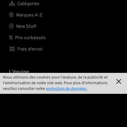
soudées par points à

Catégories
pare-brise classique.
statut culte....
la partie centrale.
L’enroulage et le
Qualité premium !
déroulage se font

Marques A-Z
respectivement en
quelques secondes.

New Stuff
Ces authentiques
reproductions sont

Prix surbaissés
fabriqués fidèlement
d’après des modèles

Frais d'envoi
d’époque et vont
bien sur toutes les
américaines
anciennes.
L'équipe
Nous utilisons des cookies pour l'analyse, de la publicité et

l'améliorisation de notre site web. Pour plus d'informations

Contact
veuillez consulter notre
protection de données.

Environnement et durabilité

Notre histoire

Wrecking Crew