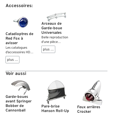
Accessoires:
Arceaux de
Garde-boue
Universales
Catadioptres de
Belle reproduction
Red Fox à
d'une pièce
avisser
détachée appréciée
Les catalogues
plus …
des années dorées
d’accessoires HD
des années 40 et
des années ’30
plus …
50. Utilisation
présentaient déjà
universelle à l'avant
des réflecteurs à
et à l'arrière sur la
des fins décoratives,
Voir aussi
plupart des pare-
qui sont restés
chocs.
populaires durant
des dizaines
d'années. On pouvait
les installer
Garde-boues
quasiment partout
avant Springer
sur la moto, pour
Bobber de
Pare-brise
Feux arrières
leur apporter un peu
Cannonball
Hanson Roll-Up
Crocker
de brillance