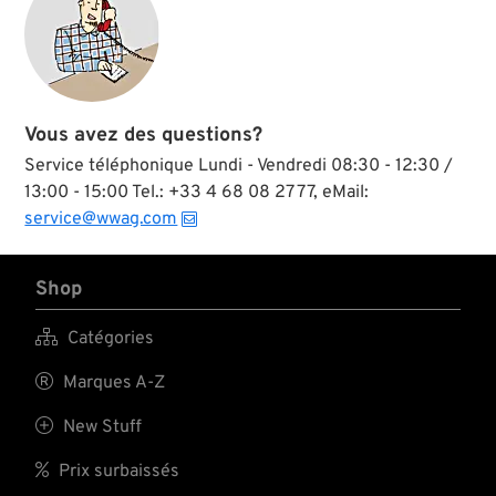
Vous avez des questions?
Service téléphonique Lundi - Vendredi 08:30 - 12:30 /
13:00 - 15:00 Tel.: +33 4 68 08 27 77, eMail:
service@wwag.com
Shop

Catégories

Marques A-Z

New Stuff

Prix surbaissés