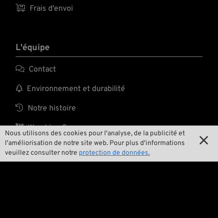

Frais d'envoi
L'équipe

Contact

Environnement et durabilité

Notre histoire

Wrecking Crew
Nous utilisons des cookies pour l'analyse, de la publicité et

l'améliorisation de notre site web. Pour plus d'informations
veuillez consulter notre
protection de données.
Pan-O-Rama

Product Specials

Bike Features