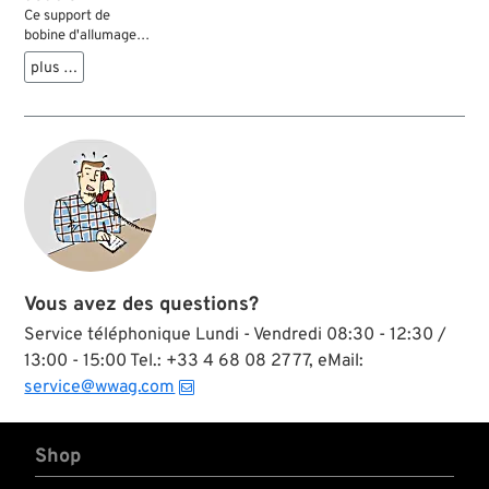
Ce support de
bobine d'allumage
permet de monter
plus …
deux bobines
d'allumage Dynatek
Core-Mount avec
une ou deux sorties.
Le support se monte
sur le tube du seat
post et est livré
avec toutes les
pièces de fixation
nécessaires. Les
entretoises et les vis
plus longues fournies
Vous avez des questions?
aident à déplacer le
support lorsqu'un
Service téléphonique Lundi - Vendredi 08:30 - 12:30 /
bac à huile
13:00 - 15:00 Tel.: +33 4 68 08 27 77, eMail:
volumineux ou
service@wwag.com
d'autres obstacles
l'exigent.
Shop