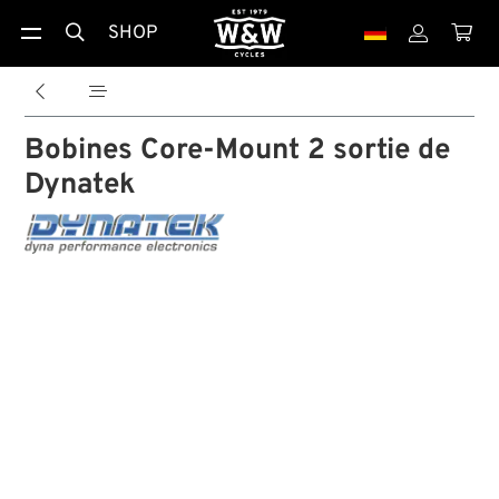
SHOP





Bobines Core-Mount 2 sortie de
Dynatek