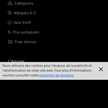

Catégories

Marques A-Z

New Stuff

Prix surbaissés

Frais d'envoi
L'équipe
Nous utilisons des cookies pour l'analyse, de la publicité et

l'améliorisation de notre site web. Pour plus d'informations

Contact
veuillez consulter notre
protection de données.

Environnement et durabilité

Notre histoire

Wrecking Crew