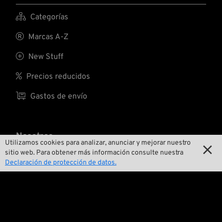

Categorías

Marcas A-Z

New Stuff

Precios reducidos

Gastos de envío
Nosotros
Utilizamos cookies para analizar, anunciar y mejorar nuestro

sitio web. Para obtener más información consulte nuestra

Contactar
Declaración de protección de datos.

Medio ambiente y sostenibilidad

Nuestra historia

Wrecking Crew