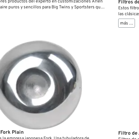
res productos del experto en customizaciones Arlen
Filtros d
 aire puros y sencillos para Big Twins y Sportsters que
Estos filt
o de las tapas originales (a menos que se indique lo
las clásic
aracterizan por una placa trasera de aluminio fundido
bonito con
más …
ponible natural o cromata, que sirve tanto de soporte
omo de conducto del respiradero hacia cada culata.
 conductos acaba directamente en la entrada de aire
creando un circuito cerrado sin tubos ni racores.
 Fork Plain
Filtro de
 de la empresa japonesa Fork. Una tubuladora de