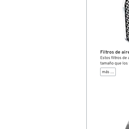
Filtros de ai
Estos filtros de
tamaño que los 
mucho más finos
más …
aluminio 6061 de
de acero inoxid
sitio y dos torni
entrega los torn
de que el filtro
diferente, la ve
de agujeros de S