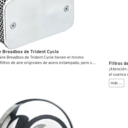
re Breadbox de Trident Cycle
 aire Breadbox de Trident Cycle tienen el mismo
filtros de aire originales de acero estampado, pero son
Filtros 
. Tanto la tapa como la placa base están hechas de
¡Atención 
 alta calidad y tienen un acabado pulido. Dos jaulas
el cuenco 
able sujetan un elemento filtrante de espuma en su
para su Har
más …
llos avellanados fijan la tapa a la placa base. El filtro de
solo lucen
illos de montaje para la fijación al carburador. En caso
diseño sen
 de aire se vaya a montar en un carburador o moto
rsión para carburadores CV va taladrada con el patrón
&S en el interior de la placa base y viceversa.