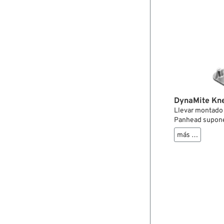
DynaMite Kn
Llevar montado 
Panhead supone q
derecha. Esta ve
más …
bajo y una base
Esto te permite 
motor. También 