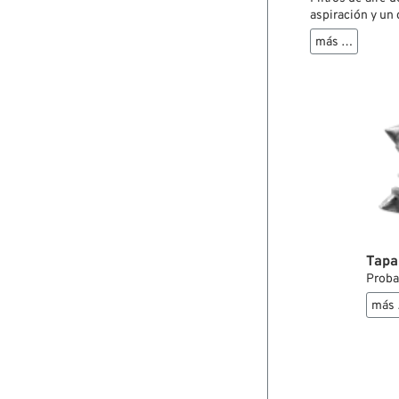
aspiración y un 
corriente mejorada. En la placa base está introduci
más …
filtrante de esp
Tapa
Proba
más