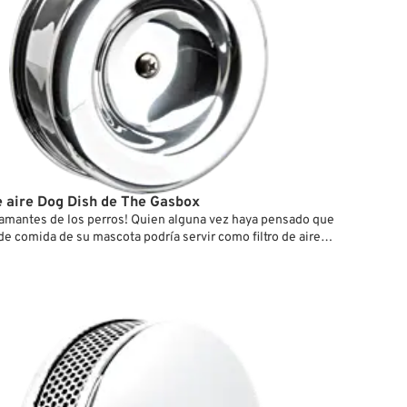
de aire Dog Dish de The Gasbox
amantes de los perros! Quien alguna vez haya pensado que
de comida de su mascota podría servir como filtro de aire
ley, se sentirá confirmado. Los filtros de aire “Dog Dish” no
 geniales en la moto, sino que también destacan por su
cillo y su cubierta de aluminio pulido.