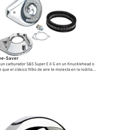
ee-Saver
un carburador S&S Super E ó G en un Knucklehead o
ue el clásico filtro de aire te molesta en la rodilla
rsión de perfil bajo presenta una cubierta de perfil
 modificada que reduce en 25mm su anchura total.
ganar espacio para la pierna y el filtro se ve pegado al
resulta muy pintón en otros modelos.