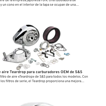
 aire de la empresa japonesa Fork. Una tubuladora de
 y un cono en el interior de la tapa se ocupan de una
se está introducido un elemento
de espuma.
de aire Teardrop para carburadores OEM de S&S
filtro de aire «Teardrop» de S&S para todos los modelos. Con
 los filtros de serie, el Teardrop proporciona una mejora
l flujo de la mezcla y del rendimiento: las mediciones que
ó con este filtro sacaron en 5 caballos más en una Sportster
odificada, año 1997, e incluso en una Dyna-Glide, año 1996.