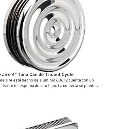
e aire 4" Tuna Can de Trident Cycle
ro de aire está hecho de aluminio 6061 y cuenta con un
iltrante de espuma de alto flujo. La cubierta se puede
 desconectar de la placa base mediante un mecanismo de
 ¼ de vuelta y se mantiene en su sitio gracias a la presión
 de acero inoxidable especialmente diseñado. Además de
 atractivo, el muelle también actúa como jaula para el
iltrante.
 que el filtro de aire se vaya a montar en un carburador o
ente, la versión para carburadores CV va taladrada con el