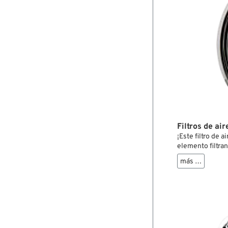
Filtros de ai
¡Este filtro de 
elemento filtran
conectar o desc
más …
bloqueo de ¼ de 
del muelle de 
su aspecto atrac
elemento filtran
En caso de que e
moto diferente, 
patrón de agujer