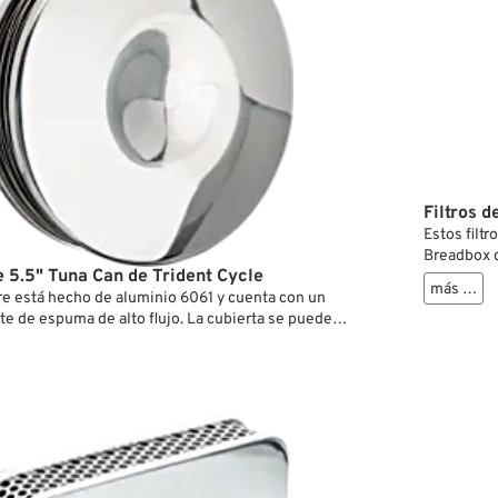
patrón de a
Filtros d
Estos filt
Breadbox c
re 5.5" Tuna Can de Trident Cycle
aluminio 6
más …
de acero i
aire está hecho de aluminio 6061 y cuenta con un
sitio y dos
te de espuma de alto flujo. La cubierta se puede
incluye los
onectar de la placa base mediante un mecanismo de
En caso de
vuelta y se mantiene en su sitio gracias a la presión
moto difer
acero inoxidable especialmente diseñado. Además de
patrón de 
tivo, el muelle también actúa como jaula para el
te.
l filtro de aire se vaya a montar en un carburador o
la versión para carburadores CV va taladrada con el
os S&S en el interior de la placa base y viceversa.