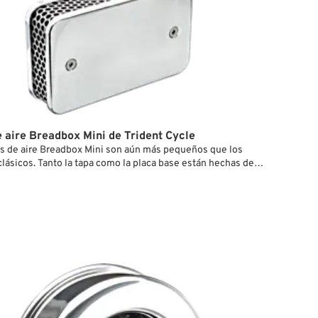
gujeros S&S en el interior de la placa base y viceversa.
e aire Breadbox Mini de Trident Cycle
ros de aire Breadbox Mini son aún más pequeños que los
lásicos. Tanto la tapa como la placa base están hechas de
061 de alta calidad y tienen un acabado pulido. Dos jaulas
noxidable sujetan un elemento filtrante de espuma en su
 tornillos avellanados fijan la tapa a la placa base. El filtro
 tornillos de montaje para la fijación al carburador.
 que el filtro de aire se vaya a montar en un carburador o
ente, la versión para carburadores CV va taladrada con el
agujeros de S&S en el interior de la placa base y viceversa.