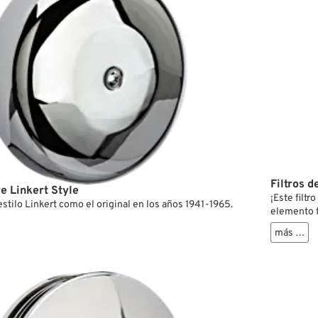
Filtros d
re Linkert Style
¡Este filt
 estilo Linkert como el original en los años 1941-1965.
elemento f
conectar o
más …
bloqueo de
del muelle
su aspecto
elemento f
En caso de
moto difer