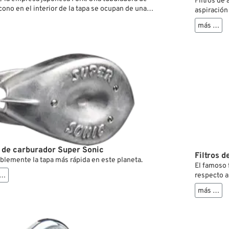
Filtros de
cono en el interior de la tapa se ocupan de una
aspiración
do un elemento
corriente mejorada. En la placa ba
más …
uma.
filtrante 
 de carburador Super Sonic
Filtros 
blemente la tapa más rápida en este planeta.
El famoso 
 …
respecto a
notable de
más …
S&S realiz
883cc no m