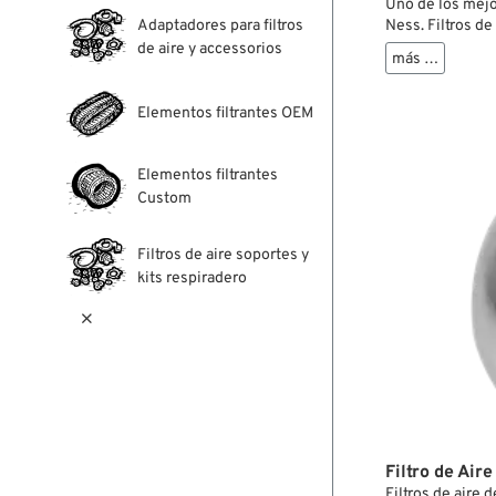
Uno de los mejo
Adaptadores para filtros
Ness. Filtros de
se montan debaj
de aire y accessorios
más …
contrario). Se c
todo en uno, dis
de carburador c
Elementos filtrantes OEM
Cada uno de los
del carburador, 
Elementos filtrantes
Custom
Filtros de aire soportes y
kits respiradero

Filtro de Aire
Filtros de aire