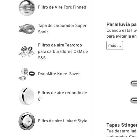
Filtro de Aire Fork Finned
Paralluvia pa
Tapa de carburador Super
Cuando está llo
Sonic
para evitar la e
los bolsillos y,
Filtros de aire Teardrop
más …
de aire en pocos
para carburadores OEM de
un tratamiento e
S&S
microscópicos p
tiempo partícul
DynaMite Knee-Saver
Filtros de aire redondo de
6”
Filtro de aire Linkert Style
Tapas Stinger
Fue desarrollad