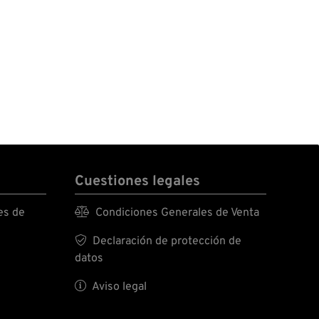
Cuestiones legales
es de

Condiciones Generales de Venta

Declaración de protección de
datos

Aviso legal