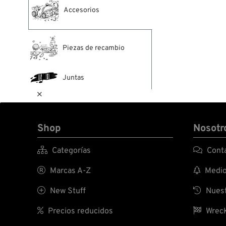
Accesorios
Piezas de recambio
Juntas

Shop
Nosotr

Categorías

Conta

Marcas A-Z

Medio 

New Stuff

Nuest

Precios reducidos

Wreck