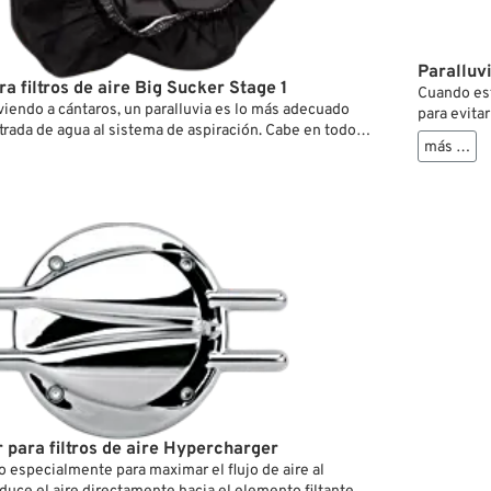
Paralluvi
ra filtros de aire Big Sucker Stage 1
Cuando est
viendo a cántaros, un paralluvia es lo más adecuado
para evita
ntrada de agua al sistema de aspiración. Cabe en todos
los bolsil
más …
 cuando sea necesario, puede ser montado sobre el filtro
de aire en
 segundos. Está fabricado de poliéster que, gracias a
un tratami
special, es resistente y repelente al agua. Poros
microscópi
ermiten una entrada libre de aire reteniendo al mismo
tiempo par
as de agua y mugre.
 para filtros de aire Hypercharger
o especialmente para maximar el flujo de aire al