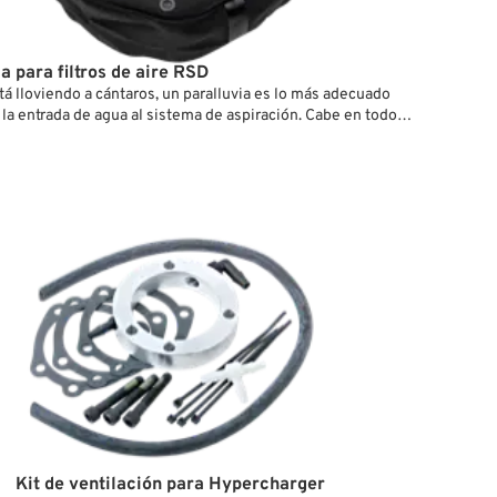
a para filtros de aire RSD
á lloviendo a cántaros, un paralluvia es lo más adecuado
r la entrada de agua al sistema de aspiración. Cabe en todos
los y, cuando sea necesario, puede ser montado sobre el filtro
 pocos segundos. Está fabricado de poliéster que, gracias a
ento especial, es resistente y repelente al agua. Poros
cos permiten una entrada libre de aire reteniendo al mismo
tículas de agua y mugre.
Kit de ventilación para Hypercharger