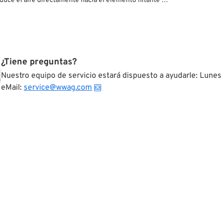
duce el aire directamente hacia el elemento filtante y
arata para aumentar el flujo de aire del Hypercharger
Sólo hace falta cambiarlo por el Trap Door standard del
¿Tiene preguntas?
Nuestro equipo de servicio estará dispuesto a ayudarle: Lunes
eMail:
service@wwag.com