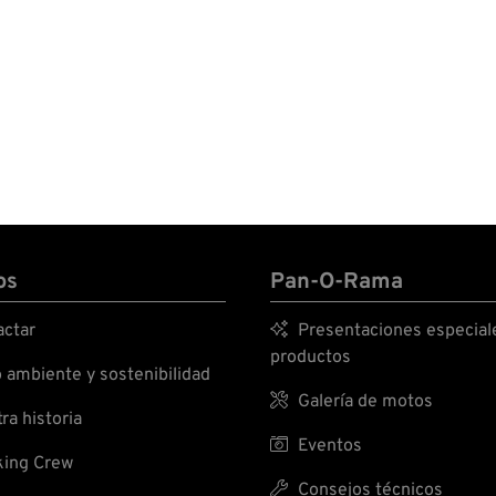
os
Pan-O-Rama
ctar

Presentaciones especial
productos
ambiente y sostenibilidad

Galería de motos
ra historia

Eventos
ing Crew

Consejos técnicos