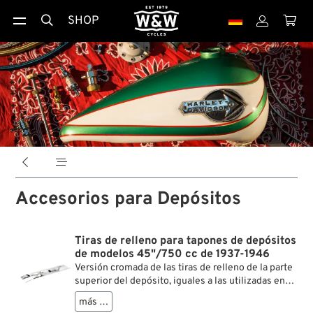
SHOP





Accesorios para Depósitos
Tiras de relleno para tapones de depósitos
de modelos 45"/750 cc de 1937-1946
Versión cromada de las tiras de relleno de la parte
superior del depósito, iguales a las utilizadas en
los modelos militares y civiles de 45"/750 cc
más …
durante los años 1937-1946. Se utilizaban para