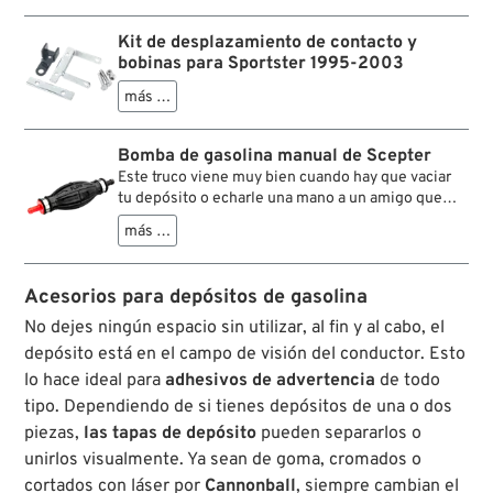
Kit de desplazamiento de contacto y
bobinas para Sportster 1995-2003
más …
Bomba de gasolina manual de Scepter
Este truco viene muy bien cuando hay que vaciar
tu depósito o echarle una mano a un amigo que
queda varado sin combustible. Simplemente
más …
conecta unas mangueras, presiona la bomba un
par de veces y la gasolina fluirá. (Atención a la
flecha de dirección de flujo ;-) La bombita es de
Acesorios para depósitos de gasolina
construcción resistente a disolventes y gasolina,
con collares de acero inoxidable y válvulas
No dejes ningún espacio sin utilizar, al fin y al cabo, el
internas para evitar el reflujo. La bomba es apta
depósito está en el campo de visión del conductor. Esto
para gasolina con etanol.
lo hace ideal para
adhesivos de advertencia
de todo
tipo. Dependiendo de si tienes depósitos de una o dos
piezas,
las tapas de depósito
pueden separarlos o
unirlos visualmente. Ya sean de goma, cromados o
cortados con láser por
Cannonball
, siempre cambian el