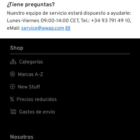
¿Tiene preguntas?
Nuestro equipo de servicio estará dispuesto a ayudarle:
Lunes-Viernes 09:00-14:00 CET, Tel.: +34 93 791 49 10,
eMail:
service@wwag.com
Shop

Categorías

Marcas A-Z

New Stuff

Precios reducidos

Gastos de envío
Nosotros