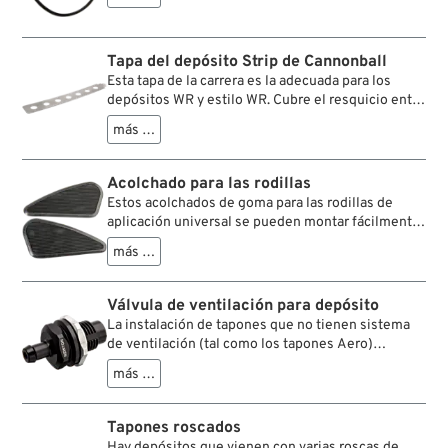
Tapa del depósito Strip de Cannonball
Esta tapa de la carrera es la adecuada para los
depósitos WR y estilo WR. Cubre el resquicio entre
ambas mitades de los depósitos y todos los
más …
cables, tubos de aceite y gasolina por en medio. El
montaje trasero debe solucionarse de manera
individual.
Acolchado para las rodillas
Estos acolchados de goma para las rodillas de
aplicación universal se pueden montar fácilmente
con cinta de doble pegado (incluida en el pedido)
más …
en el deposito y le dan un aire clásico antiguo de la
vieja escuela.
Válvula de ventilación para depósito
La instalación de tapones que no tienen sistema
de ventilación (tal como los tapones Aero)
requiere airear el depósito separadamente. Esta
más …
válvula no tiene derrames y se cierra cuando la
moto tumba. Se puede instalar mediante una
simple perforación o en un tapón soldado.
Tapones roscados
Hay depósitos que vienen con varias roscas de