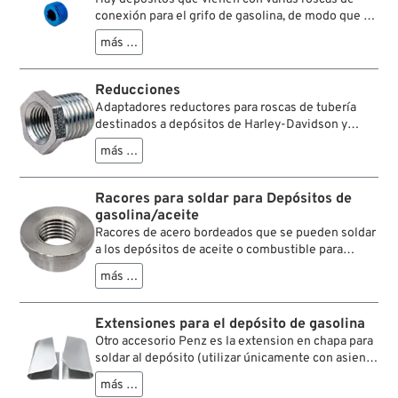
conexión para el grifo de gasolina, de modo que el
preparador pueda elegir la mejor posición. Las
más …
bombas de aceite de S&S Cycle tradicionalmente
venían con dos roscas de entrada, pero solo se
necesita una. La otra se cierra con un tapón ciego.
Reducciones
Estos tapones tienen una rosca cónica. Para
Adaptadores reductores para roscas de tubería
garantizar la estanqueidad, se montan con unas
destinados a depósitos de Harley-Davidson y
gotas de sellador de roscas o con cinta de teflón.
depósitos accesorios, así como para muchas otras
más …
aplicaciones. Los grifos de gasolina con roscas
grandes, por ejemplo, requieren más espacio.
Cuando el espacio es reducido, puede ser
Racores para soldar para Depósitos de
recomendable utilizar un grifo más pequeño con
gasolina/aceite
una rosca correspondientemente menor. Las
Racores de acero bordeados que se pueden soldar
roscas de tubería estadounidenses son siempre
a los depósitos de aceite o combustible para
cónicas y se diferencian de las europeas en el
acoplar grifos o tapones de drenaje.
paso. Por ello ofrecemos aquí adaptadores
más …
reductores especiales según la norma
estadounidense.
Extensiones para el depósito de gasolina
Otro accesorio Penz es la extension en chapa para
soldar al depósito (utilizar únicamente con asiento
custom).
más …