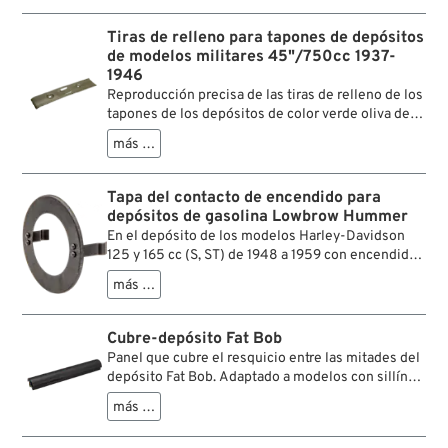
cubrir el hueco que quedaba entre los depósitos
donde se atornillaban al chasis.
Tiras de relleno para tapones de depósitos
de modelos militares 45"/750cc 1937-
1946
Reproducción precisa de las tiras de relleno de los
tapones de los depósitos de color verde oliva de
los modelos militares de 45"/750 cc de 1937 a
más …
1945, que cubren el hueco entre los depósitos en
el punto en que van atornillados al chasis. Si se
pintan de color negro, también pueden utilizarse
Tapa del contacto de encendido para
en los modelos civiles de 45"/750 cc de los años
depósitos de gasolina Lowbrow Hummer
1937-1946.
En el depósito de los modelos Harley-Davidson
125 y 165 cc (S, ST) de 1948 a 1959 con encendido
por batería, el interruptor de encendido estaba
más …
situado en el lado izquierdo del depósito. El
amplio espacio entre el interruptor y el depósito —¡
sí, hay que haber espacio para los cables!— se
Cubre-depósito Fat Bob
cubría con un embellecedor en forma de anillo,
Panel que cubre el resquicio entre las mitades del
insertado y sujeto mediante dos clips de resorte.
depósito Fat Bob. Adaptado a modelos con sillín
oscilante original.
más …