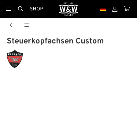
SHOP





Steuerkopfachsen Custom