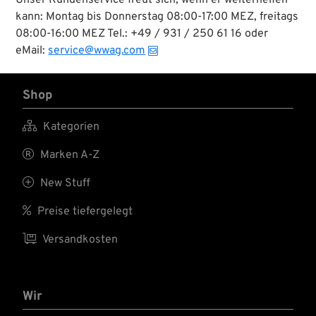
Unser Kundenservice freut sich, wenn er weiterhelfen
kann: Montag bis Donnerstag 08:00-17:00 MEZ, freitags
08:00-16:00 MEZ Tel.: +49 / 931 / 250 61 16 oder
eMail:
service@wwag.com
Shop

Kategorien

Marken A-Z

New Stuff

Preise tiefergelegt

Versandkosten
Wir