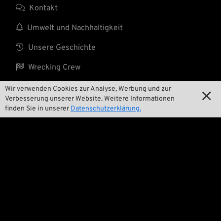

Kontakt

Umwelt und Nachhaltigkeit

Unsere Geschichte

Wrecking Crew
Wir verwenden Cookies zur Analyse, Werbung und zur

Verbesserung unserer Website. Weitere Informationen
Pan-O-Rama
finden Sie in unserer
Datenschutzerklärung.

Product Specials

Bike Features

Events

Tech Tipps