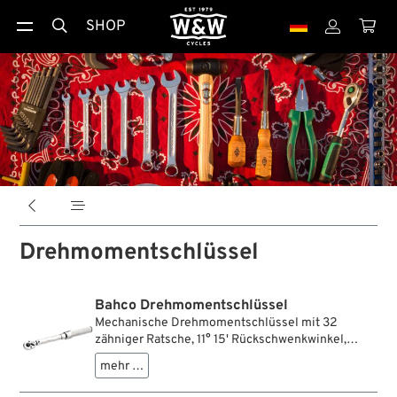
SHOP





Drehmomentschlüssel
Bahco Drehmomentschlüssel
Mechanische Drehmomentschlüssel mit 32
zähniger Ratsche, 11° 15' Rückschwenkwinkel,
Doppelskala (Nm/ft-lbs) und Umschaltratsche mit
mehr …
integrierter Blockierfunktion. Ein gerändelter Griff
sorgt für guten Halt beim Arbeiten am Motorrad.