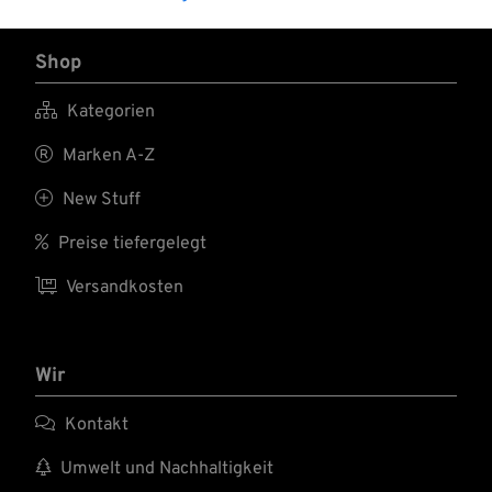
Shop

Kategorien

Marken A-Z

New Stuff

Preise tiefergelegt

Versandkosten
Wir

Kontakt

Umwelt und Nachhaltigkeit