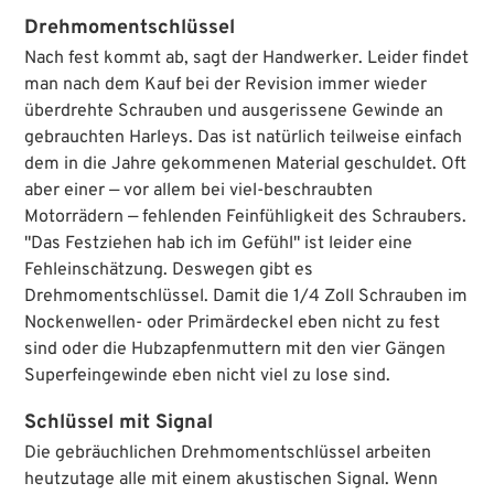
Mit akustischer Auslösung in Rechts- und
Drehmomentschlüssel
Linksrichtung.
Nach fest kommt ab, sagt der Handwerker. Leider findet
man nach dem Kauf bei der Revision immer wieder
überdrehte Schrauben und ausgerissene Gewinde an
gebrauchten Harleys. Das ist natürlich teilweise einfach
dem in die Jahre gekommenen Material geschuldet. Oft
aber einer — vor allem bei viel-beschraubten
Motorrädern — fehlenden Feinfühligkeit des Schraubers.
"Das Festziehen hab ich im Gefühl" ist leider eine
Fehleinschätzung. Deswegen gibt es
Drehmomentschlüssel. Damit die 1/4 Zoll Schrauben im
Nockenwellen- oder Primärdeckel eben nicht zu fest
sind oder die Hubzapfenmuttern mit den vier Gängen
Superfeingewinde eben nicht viel zu lose sind.
Schlüssel mit Signal
Die gebräuchlichen Drehmomentschlüssel arbeiten
heutzutage alle mit einem akustischen Signal. Wenn